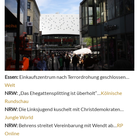
Essen:
Einkaufszentrum nach Terrordrohung geschlossen…
Welt
NRW:
„Das Ehegattensplitting ist überholt“…
Kölnische
Rundschau
NRW:
Die Linksjugend kuschelt mit Christdemokraten…
Jungle World
NRW:
Behrens streitet Vereinbarung mit Wendt ab…
RP
Online