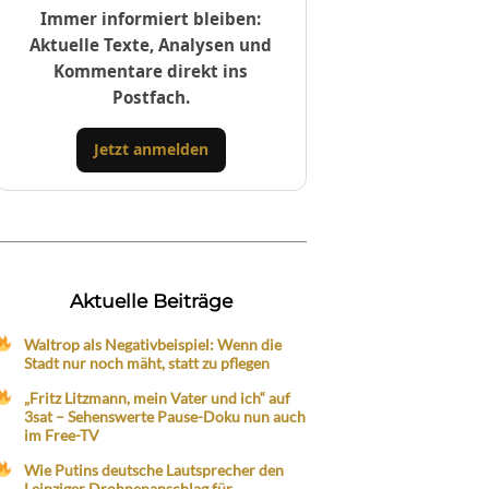
Immer informiert bleiben:
Aktuelle Texte, Analysen und
Kommentare direkt ins
Postfach.
Jetzt anmelden
Aktuelle Beiträge
Waltrop als Negativbeispiel: Wenn die
Stadt nur noch mäht, statt zu pflegen
„Fritz Litzmann, mein Vater und ich“ auf
3sat – Sehenswerte Pause-Doku nun auch
im Free-TV
Wie Putins deutsche Lautsprecher den
Leipziger Drohnenanschlag für