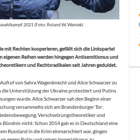
swahlkampf 2021 (Foto: Roland W. Waniek)
 mit Rechten kooperieren, gefällt sich die Linkspartei
den eigenen Reihen werden hingegen Antisemitismus und
eoretikern und Rechtsradikalen seit Jahren geduldet.
 Aufruf von Sahra Wagenknecht und Alice Schwarzer zu
n die Unterstützung der Ukraine protestiert und Putins
sungen wurde. Alice Schwarzer sah den Beginn einer
schung versammelte sich am Brandenburger Tor:
n Friedensbewegung, Verschwörungstheoretiker und
s Bündnis nicht: Schon 2014 gab es in Deutschland eine
m Russland in die Krim einmarschiert war, gingen
, um gegen Putin und seinen Imperialismus zu