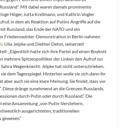
 Russland“. Mit dabei waren damals prominente
Inge Höger, Jutta Krellmann, und Kathrin Vogler
ruf, in dem als Reaktion auf Putins Angriffe auf die
mit Russland, das Ende der NATO und ein
ner Friedenswinter-Demonstration in Berlin nahmen
ls
Ulla Jelpke und Diether Dehm, seinerzeit
il: „Eigentlich hatte sich ihre Partei auf einen Boykott
 mehrere Spitzenpolitiker der Linken den Aufruf zur
Sahra Wagenknecht. Jelpke hat nicht unterschrieben.
 sie dem Tagesspiegel. Hinterher wolle sie sich dann ihr
t aber auch sie eine klare Meinung. Sie findet, dass vor
“. Diese dränge zunehmend an die Grenzen Russlands.
ggressionen durch Putin oder durch Russland.“ Die
ei eine Ansammlung „von Putin-Verstehern,
tiwestlich ausgerichteten, traditionellen
s gewesen.“