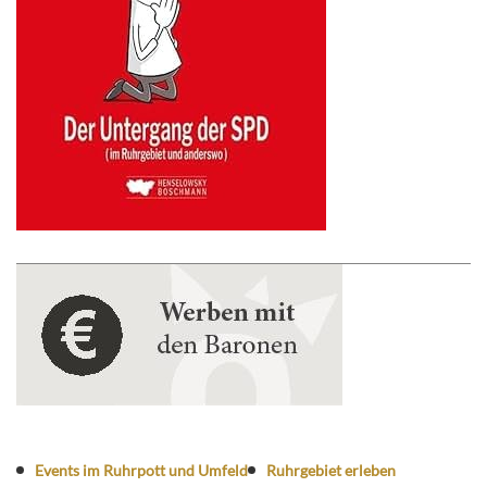
Events im Ruhrpott und Umfeld
Ruhrgebiet erleben