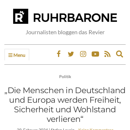
Journalisten bloggen das Revier
Menu
Ex
sea
fo
Politik
„Die Menschen in Deutschland
und Europa werden Freiheit,
Sicherheit und Wohlstand
verlieren“
29. Februar 2024
| Stefan Laurin
Keine Kommentare