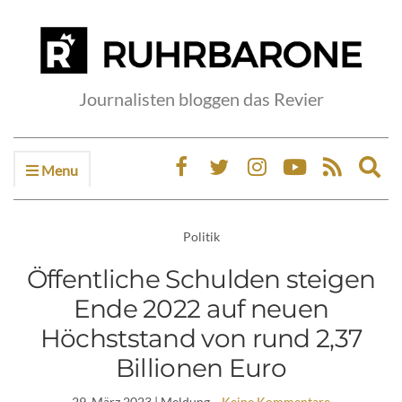
Journalisten bloggen das Revier
Menu
Ex
sea
fo
Politik
Öffentliche Schulden steigen
Ende 2022 auf neuen
Höchststand von rund 2,37
Billionen Euro
29. März 2023
| Meldung
Keine Kommentare