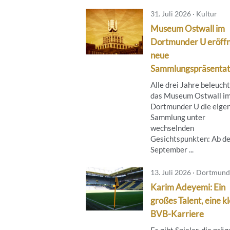
31. Juli 2026 · Kultur
Museum Ostwall im
Dortmunder U eröff
neue
Sammlungspräsentat
Alle drei Jahre beleuch
das Museum Ostwall i
Dortmunder U die eige
Sammlung unter
wechselnden
Gesichtspunkten: Ab de
September ...
13. Juli 2026 · Dortmund
Karim Adeyemi: Ein
großes Talent, eine k
BVB-Karriere
Es gibt Spieler, die prä