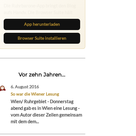
Die Ruhrbarone-App bringt den Blog
aufs Handy. Die Browser Suite hält
dich am Desktop auf dem Laufenden.
App herunterladen
Browser Suite installieren
Vor zehn Jahren...
6. August 2016
So war die Wiener Lesung
Wien/ Ruhrgebiet - Donnerstag
abend gab es in Wien eine Lesung -
vom Autor dieser Zeilen gemeinsam
mit dem dem...