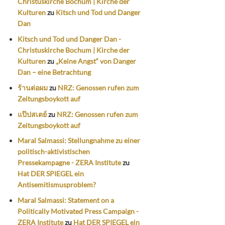
Christuskirche Bochum | Kirche der
Kulturen
zu
Kitsch und Tod und Danger
Dan
Kitsch und Tod und Danger Dan -
Christuskirche Bochum | Kirche der
Kulturen
zu
„Keine Angst“ von Danger
Dan – eine Betrachtung
ร้านต่อผม
zu
NRZ: Genossen rufen zum
Zeitungsboykott auf
แป๊ปสเตย์
zu
NRZ: Genossen rufen zum
Zeitungsboykott auf
Maral Salmassi: Stellungnahme zu einer
politisch-aktivistischen
Pressekampagne - ZERA Institute
zu
Hat DER SPIEGEL ein
Antisemitismusproblem?
Maral Salmassi: Statement on a
Politically Motivated Press Campaign -
ZERA Institute
zu
Hat DER SPIEGEL ein