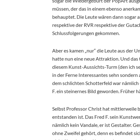
sogar die Wiedergeburt der PopArt ausgel
müssen, der das in einem ebenso anerka
behauptet. Die Leute wären dann sogar a
respektive der RVR respektive der Guta
Schlussfolgerungen gekommen.
Aber es kamen „nur“ die Leute aus der U
hatte nun eine neue Attraktion. Und das 
diesem Kunst-Aussichts-Turm (den ich sel
in der Ferne Interessantes sehn sondern
dem schlichten Schotterfeld war nämlich 
F. ein steinernes Bild geworden. Früher 
Selbst Professor Christ hat mittlerweile 
entstanden ist. Das Fred F. sein Kunstwerk
nämlich kein Vandale, er ist Gestalter. G
ohne Zweifel gehört, denn es befindet sic