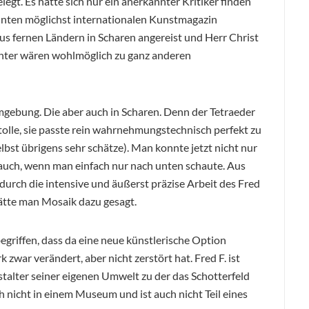
egt. Es hätte sich nur ein anerkannter Kritiker finden
nnten möglichst internationalen Kunstmagazin
us fernen Ländern in Scharen angereist und Herr Christ
chter wären wohlmöglich zu ganz anderen
mgebung. Die aber auch in Scharen. Denn der Tetraeder
tolle, sie passte rein wahrnehmungstechnisch perfekt zu
bst übrigens sehr schätze). Man konnte jetzt nicht nur
 auch, wenn man einfach nur nach unten schaute. Aus
durch die intensive und äußerst präzise Arbeit des Fred
hätte man Mosaik dazu gesagt.
begriffen, dass da eine neue künstlerische Option
 zwar verändert, aber nicht zerstört hat. Fred F. ist
estalter seiner eigenen Umwelt zu der das Schotterfeld
h nicht in einem Museum und ist auch nicht Teil eines