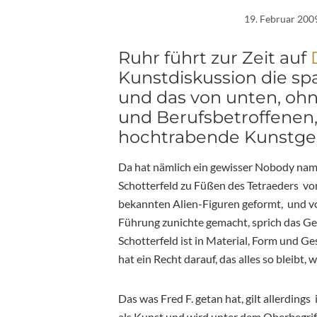
19. Februar 200
Ruhr führt zur Zeit auf
Kunstdiskussion die sp
und das von unten, oh
und Berufsbetroffenen,
hochtrabende Kunstges
Da hat nämlich ein gewisser Nobody name
Schotterfeld zu Füßen des Tetraeders vo
bekannten Alien-Figuren geformt, und vo
Führung zunichte gemacht, sprich das Ges
Schotterfeld ist in Material, Form und G
hat ein Recht darauf, das alles so bleibt, w
Das was Fred F. getan hat, gilt allerding
als Kunst und wird unter dem Oberbegrif