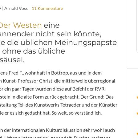
9
| Arnold Voss
11 Kommentare
Der Westen
eine
annender nicht sein könnte,
ne die üblichen Meinungspäpste
 ohne das übliche
äusel.
ns Fred F., wohnhaft in Bottrop, aus und in dem
n Kunst-Professor Christ die mittlerweile überregional
r ein paar Tagen wurden diese auf Befehl der RVR-
tein in die alte Form zurück gebracht. Der Grund: Das
estaltung Teil des Kunstwerks Tetraeder und der Künstler
ie er es sich gedacht hat. So weit, so verständlich.
s in der internationalen Kulturdiskussion sehr wohl auch
f „Urbane Intervention“ gehandelt. Direkte, meistens