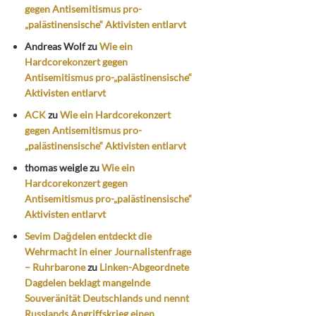
gegen Antisemitismus pro-
„palästinensische“ Aktivisten entlarvt
Andreas Wolf
zu
Wie ein
Hardcorekonzert gegen
Antisemitismus pro-„palästinensische“
Aktivisten entlarvt
ACK
zu
Wie ein Hardcorekonzert
gegen Antisemitismus pro-
„palästinensische“ Aktivisten entlarvt
thomas weigle
zu
Wie ein
Hardcorekonzert gegen
Antisemitismus pro-„palästinensische“
Aktivisten entlarvt
Sevim Dağdelen entdeckt die
Wehrmacht in einer Journalistenfrage
– Ruhrbarone
zu
Linken-Abgeordnete
Dagdelen beklagt mangelnde
Souveränität Deutschlands und nennt
Russlands Angriffskrieg einen