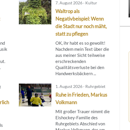
7. August 2026 · Kultur
Waltrop als
:
Negativbeispiel: Wenn
die Stadt nur noch mäht,
statt zu pflegen
und
OK, ihr habt es so gewollt!
usik
Nachdem mein Text über die
aus meiner Sicht teilweise
ut.
erschreckenden
.
Qualitätsverluste bei den
Handwerksbäckern ...
g
1. August 2026 · Ruhrgebiet
Ruhe in Frieden, Markus
rlich
Volkmann
Mit großer Trauer nimmt die
Eishockey-Familie des
Ruhrgebiets Abschied von
ls
Markus Volkmann, der am