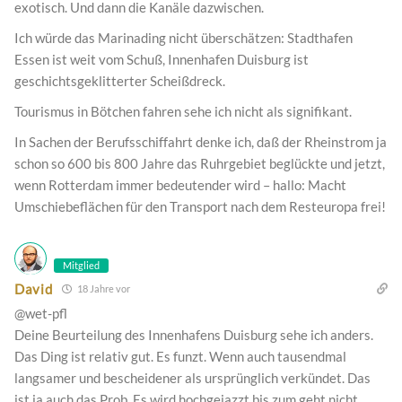
exotisch. Und dann die Kanäle dazwischen.
Ich würde das Marinading nicht überschätzen: Stadthafen
Essen ist weit vom Schuß, Innenhafen Duisburg ist
geschichtsgeklitterter Scheißdreck.
Tourismus in Bötchen fahren sehe ich nicht als signifikant.
In Sachen der Berufsschiffahrt denke ich, daß der Rheinstrom ja
schon so 600 bis 800 Jahre das Ruhrgebiet beglückte und jetzt,
wenn Rotterdam immer bedeutender wird – hallo: Macht
Umschiebeflächen für den Transport nach dem Resteuropa frei!
Mitglied
David
18 Jahre vor
@wet-pfl
Deine Beurteilung des Innenhafens Duisburg sehe ich anders.
Das Ding ist relativ gut. Es funzt. Wenn auch tausendmal
langsamer und bescheidener als ursprünglich verkündet. Das
ist ja auch das Prob. Es wird hochgejazzt bis zum geht nicht