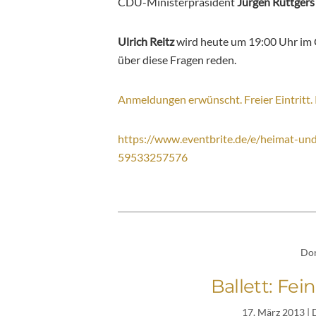
CDU-Ministerpräsident
Jürgen Rüttgers
Ulrich Reitz
wird heute um 19:00 Uhr im C
über diese Fragen reden.
Anmeldungen erwünscht. Freier Eintritt
https://www.eventbrite.de/e/heimat-und
59533257576
Do
Ballett: Fe
17. März 2013
| 