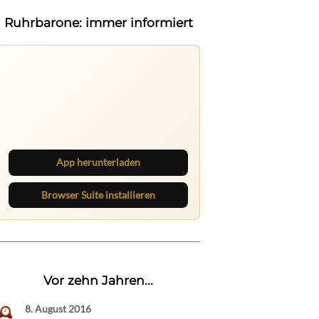
Ruhrbarone: immer informiert
Ruhrbarone auf allen Geräten
Lies unterwegs weiter, speichere
Beiträge und behalte neue Texte
direkt im Browser im Blick.
App herunterladen
Browser Suite installieren
Vor zehn Jahren...
8. August 2016