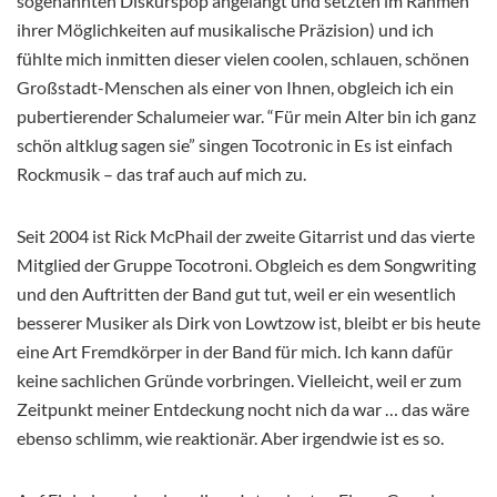
sogenannten Diskurspop angelangt und setzten im Rahmen
ihrer Möglichkeiten auf musikalische Präzision) und ich
fühlte mich inmitten dieser vielen coolen, schlauen, schönen
Großstadt-Menschen als einer von Ihnen, obgleich ich ein
pubertierender Schalumeier war. “Für mein Alter bin ich ganz
schön altklug sagen sie” singen Tocotronic in Es ist einfach
Rockmusik – das traf auch auf mich zu.
Seit 2004 ist Rick McPhail der zweite Gitarrist und das vierte
Mitglied der Gruppe Tocotroni. Obgleich es dem Songwriting
und den Auftritten der Band gut tut, weil er ein wesentlich
besserer Musiker als Dirk von Lowtzow ist, bleibt er bis heute
eine Art Fremdkörper in der Band für mich. Ich kann dafür
keine sachlichen Gründe vorbringen. Vielleicht, weil er zum
Zeitpunkt meiner Entdeckung nocht nich da war … das wäre
ebenso schlimm, wie reaktionär. Aber irgendwie ist es so.