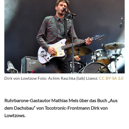
Dirk von Lowtzow Foto: Achim Raschka (talk) Lizenz:
CC BY-SA 3.0
Ruhrbarone-Gastautor Mathias Meis über das Buch „Aus
dem Dachsbau“ von Tocotronic-Frontmann Dirk von
Lowtzows.