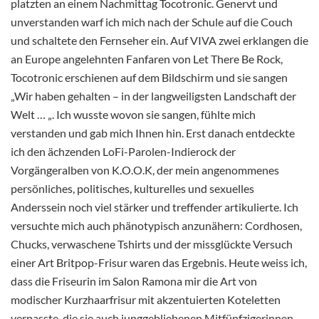
platzten an einem Nachmittag Tocotronic. Genervt und
unverstanden warf ich mich nach der Schule auf die Couch
und schaltete den Fernseher ein. Auf VIVA zwei erklangen die
an Europe angelehnten Fanfaren von Let There Be Rock,
Tocotronic erschienen auf dem Bildschirm und sie sangen
„Wir haben gehalten – in der langweiligsten Landschaft der
Welt … „. Ich wusste wovon sie sangen, fühlte mich
verstanden und gab mich Ihnen hin. Erst danach entdeckte
ich den ächzenden LoFi-Parolen-Indierock der
Vorgängeralben von K.O.O.K, der mein angenommenes
persönliches, politisches, kulturelles und sexuelles
Anderssein noch viel stärker und treffender artikulierte. Ich
versuchte mich auch phänotypisch anzunähern: Cordhosen,
Chucks, verwaschene Tshirts und der missglückte Versuch
einer Art Britpop-Frisur waren das Ergebnis. Heute weiss ich,
dass die Friseurin im Salon Ramona mir die Art von
modischer Kurzhaarfrisur mit akzentuierten Koteletten
verpasste, die sie auch junggebliebenen Mitfünfzigerinnen