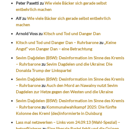
Peter Pasetti
zu
Wie viele Bäcker sich gerade selbst
entbehrlich machen
Alf
zu
Wie viele Bäcker sich gerade selbst entbehrlich
machen
Arnold Voss
zu
Kitsch und Tod und Danger Dan
Kitsch und Tod und Danger Dan – Ruhrbarone
zu
„Keine
Angst“ von Danger Dan – eine Betrachtung
Sevim Dağdelen (BSW): Desinformation im Sinne des Kremls
– Ruhrbarone
zu
Sevim Dagdelen und die Ukraine: Die
Donalda Trump der Linkspartei
Sevim Dağdelen (BSW): Desinformation im Sinne des Kremls
– Ruhrbarone
zu
Auch den Mord an Nawalny nutzt Sevim
Dagdelen zur Hetze gegen den Westen und die Ukraine
Sevim Dağdelen (BSW): Desinformation im Sinne des Kremls
– Ruhrbarone
zu
Kommunalwahlkampf 2025: Die fünfte
Kolonne des Kreml (des)informierte in Duisburg
Lass mal netzwerken – Links vom 24.09.13 (Wahl-Spezial) –
betonflüsterer
zu
Eine liberale Partei fehlt und die Grünen