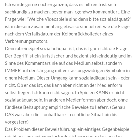
Ich würde gerne noch ergänzen, dass es hilfreich ist sich
sachkundig zu machen, bevor man irgendwo kommentiert. Eine
Frage wie: "Welche Videospiele sind denn bitte sozialadäquat?"
ist in diesem Zusammenhang etwa so sinnbefreit wie die Frage
nach dem Verfallsdatum der Kolbenrückholfeder eines
Verbrennungsmotors.
Denn ob ein Spiel sozialadäquat ist, das ist gar nicht die Frage.
Der Begriff ist ein juristischer und bezieht sich eindeutig und im
Sinne des Kommentars nie auf das Medium selbst, sondern
IMMER auf den Umgang mit verfassungswidrigen Symbolen in
einem Medium. Dieser Umgang kann sozialadäquat sein – oder
nicht. Ob er das ist, das kann aber nicht an der Medienform
selbst liegen. Ich kann nicht sagen: In Spielen KANN er nicht
sozialadäquat sein, in anderen Medienformen aber doch, ohne
für diese Behauptung empirische Beweise zu liefern. (Genau
DAS war aber die – unhaltbare – rechtliche Situatioin bis
vorgestern)
Das Problem dieser Beweisführung: ein einziges Gegenbeispiel
reicht aus, um zwingend erforderlich werden zu lassen, dass