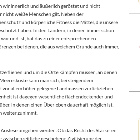
ir innerlich und äußerlich geröstet und nicht
ür nicht weiße Menschen gilt. Neben der
schutz und körperliche Fitness die Mittel, die unsere
schützt haben. In den Ländern, in denen immer schon
war und ist, hat das zu einer entsprechenden
 Grenzen bei denen, die aus welchem Grunde auch immer,
itze fliehen und um die Orte kämpfen müssen, an denen
er Meeresküste kann man sich, bei steigendem
nd vor allem höher gelegene Landmassen zurückziehen.
enheit ist dagegen wesentliche flächendeckender und
über, in denen einen Überleben dauerhaft möglich ist.
n weiter zunimmt.
ser Auslese umgehen werden. Ob das Recht des Stärkeren
e zwischenzeitliche geschehene Zivilisierung der