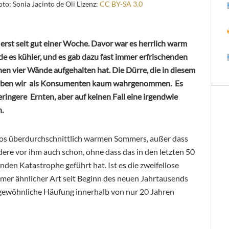
o: Sonia Jacinto de Oli Lizenz:
CC BY-SA 3.0
g erst seit gut einer Woche. Davor war es herrlich warm
 es kühler, und es gab dazu fast immer erfrischenden
en vier Wände aufgehalten hat. Die Dürre, die in diesem
, haben wir als Konsumenten kaum wahrgenommen. Es
geringere Ernten, aber auf keinen Fall eine irgendwie
.
llos überdurchschnittlich warmen Sommers, außer dass
ere vor ihm auch schon, ohne dass das in den letzten 50
nden Katastrophe geführt hat. Ist es die zweifellose
mmer ähnlicher Art seit Beginn des neuen Jahrtausends
ngewöhnliche Häufung innerhalb von nur 20 Jahren