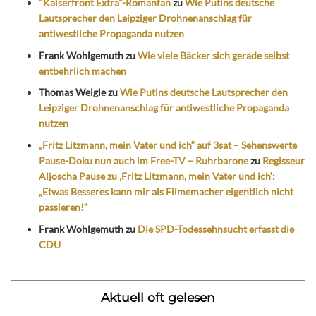
"Kaiserfront Extra"-Romanfan
zu
Wie Putins deutsche
Lautsprecher den Leipziger Drohnenanschlag für
antiwestliche Propaganda nutzen
Frank Wohlgemuth
zu
Wie viele Bäcker sich gerade selbst
entbehrlich machen
Thomas Weigle
zu
Wie Putins deutsche Lautsprecher den
Leipziger Drohnenanschlag für antiwestliche Propaganda
nutzen
„Fritz Litzmann, mein Vater und ich“ auf 3sat – Sehenswerte
Pause-Doku nun auch im Free-TV – Ruhrbarone
zu
Regisseur
Aljoscha Pause zu ‚Fritz Litzmann, mein Vater und ich‘:
„Etwas Besseres kann mir als Filmemacher eigentlich nicht
passieren!“
Frank Wohlgemuth
zu
Die SPD-Todessehnsucht erfasst die
CDU
Aktuell oft gelesen