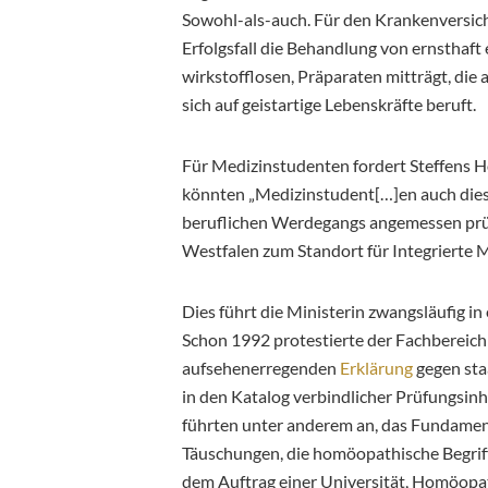
Sowohl-als-auch. Für den Krankenversiche
Erfolgsfall die Behandlung von ernsthaft
wirkstofflosen, Präparaten mitträgt, die 
sich auf geistartige Lebenskräfte beruft.
Für Medizinstudenten fordert Steffens
könnten „Medizinstudent[…]en auch diese 
beruflichen Werdegangs angemessen prüfen
Westfalen zum Standort für Integrierte 
Dies führt die Ministerin zwangsläufig in
Schon 1992 protestierte der Fachbereic
aufsehenerregenden
Erklärung
gegen sta
in den Katalog verbindlicher Prüfungsin
führten unter anderem an, das Fundame
Täuschungen, die homöopathische Begriff
dem Auftrag einer Universität, Homöopath