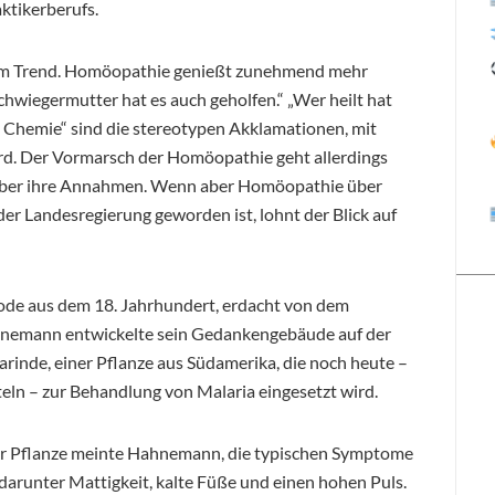
ktikerberufs.
inem Trend. Homöopathie genießt zunehmend mehr
hwiegermutter hat es auch geholfen.“ „Wer heilt hat
e Chemie“ sind die stereotypen Akklamationen, mit
rd. Der Vormarsch der Homöopathie geht allerdings
 über ihre Annahmen. Wenn aber Homöopathie über
der Landesregierung geworden ist, lohnt der Blick auf
de aus dem 18. Jahrhundert, erdacht von dem
hnemann entwickelte sein Gedankengebäude auf der
rinde, einer Pflanze aus Südamerika, die noch heute –
eln – zur Behandlung von Malaria eingesetzt wird.
er Pflanze meinte Hahnemann, die typischen Symptome
darunter Mattigkeit, kalte Füße und einen hohen Puls.