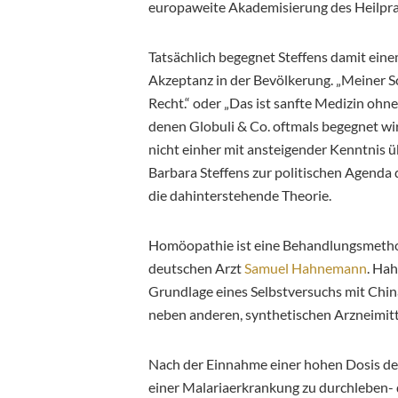
europaweite Akademisierung des Heilpra
Tatsächlich begegnet Steffens damit e
Akzeptanz in der Bevölkerung. „Meiner Sc
Recht.“ oder „Das ist sanfte Medizin ohn
denen Globuli & Co. oftmals begegnet wi
nicht einher mit ansteigender Kenntnis
Barbara Steffens zur politischen Agenda 
die dahinterstehende Theorie.
Homöopathie ist eine Behandlungsmetho
deutschen Arzt
Samuel Hahnemann
. Ha
Grundlage eines Selbstversuchs mit China
neben anderen, synthetischen Arzneimitt
Nach der Einnahme einer hohen Dosis d
einer Malariaerkrankung zu durchleben- 