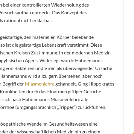
 bei einer kontrollierten Wiederholung des
Versuchsaufbau entdeckt. Das Konzept des
 rational nicht erklärbar.
geistartige, den materiellen Körper belebende
o ist die geistartige Lebenskraft verstimmt. Diese
erischen Kreisen Zustimmung. In der modernen Medizin
etapyhsischen Agens. Widerlegt wurde Hahnemanns
ng von Bakterien und Viren als überwiegender Ursache
Hahnemanns wird allzu gern übersehen, aber noch
 Begriff der
Miasmenlehre
gehandelt. Ging Hippokrates
s Krankheiten durch das Einatmen giftiger Gerüche
n sich nach Hahnemanns Miasmenlehre alle
norrhoe (umgangssprachlich „Tripper“) zurückführen.
homöopathische Wende im Gesundheitswesen eine
er der wissenschaftlichen Medizin hin zu einem