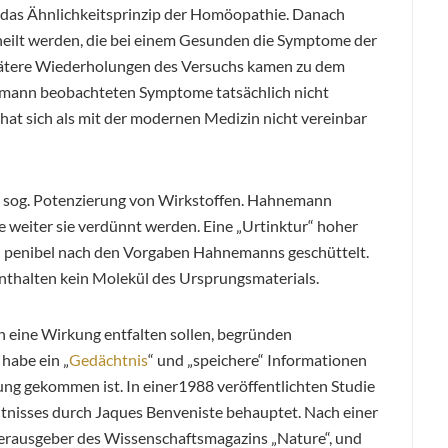
 das Ähnlichkeitsprinzip der Homöopathie. Danach
heilt werden, die bei einem Gesunden die Symptome der
pätere Wiederholungen des Versuchs kamen zu dem
emann beobachteten Symptome tatsächlich nicht
 hat sich als mit der modernen Medizin nicht vereinbar
ie sog. Potenzierung von Wirkstoffen. Hahnemann
je weiter sie verdünnt werden. Eine „Urtinktur“ hoher
 penibel nach den Vorgaben Hahnemanns geschüttelt.
enthalten kein Molekül des Ursprungsmaterials.
 eine Wirkung entfalten sollen, begründen
habe ein „
Gedächtnis
“ und „speichere“ Informationen
ung gekommen ist. In einer1988 veröffentlichten Studie
nisses durch Jaques Benveniste behauptet. Nach einer
rausgeber des Wissenschaftsmagazins „Nature“, und