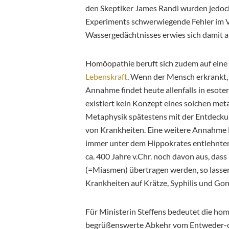
den Skeptiker James Randi wurden jedoch
Experiments schwerwiegende Fehler im 
Wassergedächtnisses erwies sich damit als
Homöopathie beruft sich zudem auf eine 
Lebenskraft
. Wenn der Mensch erkrankt, s
Annahme findet heute allenfalls in esot
existiert kein Konzept eines solchen m
Metaphysik spätestens mit der Entdecku
von Krankheiten. Eine weitere Annahme 
immer unter dem Hippokrates entlehnten
ca. 400 Jahre v.Chr. noch davon aus, das
(=Miasmen) übertragen werden, so lasse
Krankheiten auf Krätze, Syphilis und Go
Für Ministerin Steffens bedeutet die 
begrüßenswerte Abkehr vom Entweder-od