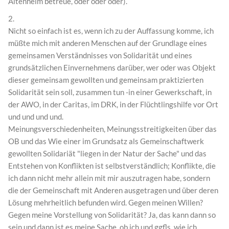
Altenheim betreue, oder oder oder).
2.
Nicht so einfach ist es, wenn ich zu der Auffassung komme, ich
müßte mich mit anderen Menschen auf der Grundlage eines
gemeinsamen Verständnisses von Solidarität und eines
grundsätzlichen Einvernehmens darüber, wer oder was Objekt
dieser gemeinsam gewollten und gemeinsam praktizierten
Solidarität sein soll, zusammen tun -in einer Gewerkschaft, in
der AWO, in der Caritas, im DRK, in der Flüchtlingshilfe vor Ort
und und und und.
Meinungsverschiedenheiten, Meinungsstreitigkeiten über das
OB und das Wie einer im Grundsatz als Gemeinschaftwerk
gewollten Solidariät "liegen in der Natur der Sache" und das
Entstehen von Konflikten ist selbstverständlich; Konflikte, die
ich dann nicht mehr allein mit mir auszutragen habe, sondern
die der Gemeinschaft mit Anderen ausgetragen und über deren
Lösung mehrheitlich befunden wird. Gegen meinen Willen?
Gegen meine Vorstellung von Solidarität? Ja, das kann dann so
sein und dann ist es meine Sache, ob ich und ggfls. wie ich