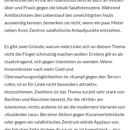
über und Praxis gegen die lokale Salafistenszene. Während
Antifaschisten den Lebenslauf des unwichtigsten Nazis
auswendig kennen, bemerken sie nicht, wenn ein paar Meter
neben ihren Zentren salafistische Anlaufpunkte entstehen.
Es gibt zwei Gründe, warum viele Linke sich an diesem Thema
nicht die Finger schmutzig machen wollen: Erstens gilt es als
staatstragend, sich gegen Islamisten zu wenden. Wenn
Innenminister nach mehr Geld und
Überwachungsmöglichkeiten im »Kampf gegen den Terror«
rufen, ist es für Linke nicht besonders attraktiv,
einzustimmen. Zweitens ist das Thema zurzeit sehr stark von
Rechten und Rassisten besetzt, für die »Kritik« am
Islamismus nichts anderes ist als die modernere Variante von
»Ausländer raus«. Bei einer Aktion gegen Koranverteilstände
oder gegen ein salafistisches Zentrum würde Applaus von
der falschen Seite drohen. Kurzum, es ist komp­liziert – also