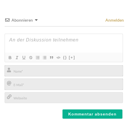
Abonnieren
Anmelden
{}
[+]
Name*
E-
Mail*
Webseite