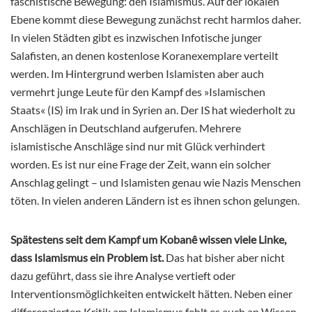
faschistische Bewegung: den Islamismus. Auf der lokalen
Ebene kommt diese Bewegung zunächst recht harmlos daher.
In vielen Städten gibt es inzwischen Infotische junger
Salafisten, an denen kostenlose Koranexemplare verteilt
werden. Im Hintergrund werben Islamisten aber auch
vermehrt junge Leute für den Kampf des »Islamischen
Staats« (IS) im Irak und in Syrien an. Der IS hat wiederholt zu
Anschlägen in Deutschland aufgerufen. Mehrere
islamistische Anschläge sind nur mit Glück verhindert
worden. Es ist nur eine Frage der Zeit, wann ein solcher
Anschlag gelingt – und Islamisten genau wie Nazis Menschen
töten. In vielen anderen Ländern ist es ihnen schon gelungen.
Spätestens seit dem Kampf um Kobanê wissen viele Linke,
dass Islamismus ein Problem ist.
Das hat bisher aber nicht
dazu geführt, dass sie ihre Analyse vertieft oder
Interventionsmöglichkeiten entwickelt hätten. Neben einer
differenzierten Kritik am Islamismus fehlt es auch an Wissen