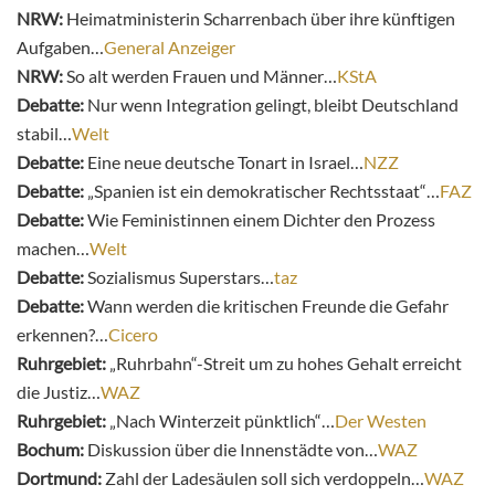
NRW:
Heimatministerin Scharrenbach über ihre künftigen
Aufgaben…
General Anzeiger
NRW:
So alt werden Frauen und Männer…
KStA
Debatte:
Nur wenn Integration gelingt, bleibt Deutschland
stabil…
Welt
Debatte:
Eine neue deutsche Tonart in Israel…
NZZ
Debatte:
„Spanien ist ein demokratischer Rechtsstaat“…
FAZ
Debatte:
Wie Feministinnen einem Dichter den Prozess
machen…
Welt
Debatte:
Sozialismus Superstars…
taz
Debatte:
Wann werden die kritischen Freunde die Gefahr
erkennen?…
Cicero
Ruhrgebiet:
„Ruhrbahn“-Streit um zu hohes Gehalt erreicht
die Justiz…
WAZ
Ruhrgebiet:
„Nach Winterzeit pünktlich“…
Der Westen
Bochum:
Diskussion über die Innenstädte von…
WAZ
Dortmund:
Zahl der Ladesäulen soll sich verdoppeln…
WAZ