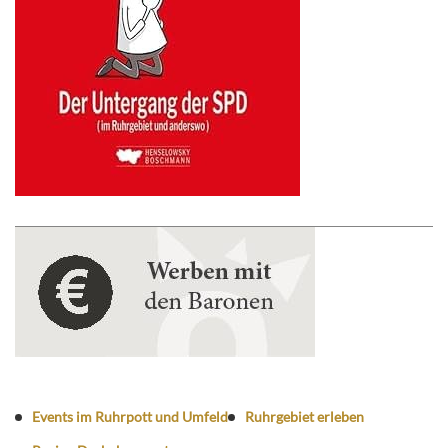
Events im Ruhrpott und Umfeld
Ruhrgebiet erleben