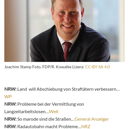
Joachim Stamp Foto. FDP/R. Kowalke Lizenz:
CC-BY-SA 4.0
NRW:
Land will Abschiebung von Straftätern verbessern…
WP
NRW:
Probleme bei der Vermittlung von
Langzeitarbeitslosen…
Welt
NRW:
So marode sind die Straßen…
General Anzeiger
NRW:
Radautobahn macht Probleme…
NRZ