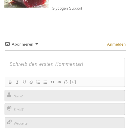
Abonnieren
Anmelden
{}
[+]
Name*
E-
Mail*