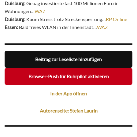
Duisburg:
Gebag investierte fast 100 Millionen Euro in
Wohnungen…
WAZ
Duisburg:
Kaum Stress trotz Streckensperrung…
RP Online
Essen:
Bald freies WLAN in der Innenstadt…
WAZ
Beitrag zur Leseliste hinzufügen
Browser-Push für Ruhrpilot aktivieren
In der App öffnen
Autorenseite: Stefan Laurin