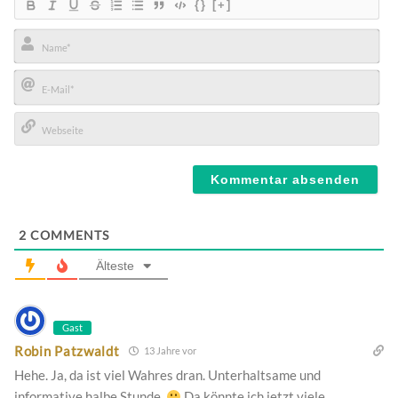
{}
[+]
Name*
E-
Mail*
Webseite
2
COMMENTS
Älteste
Gast
Robin Patzwaldt
13 Jahre vor
Hehe. Ja, da ist viel Wahres dran. Unterhaltsame und
informative halbe Stunde.
Da könnte ich jetzt viele