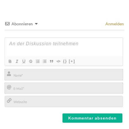
Abonnieren
Anmelden
{}
[+]
Name*
E-
Mail*
Webseite