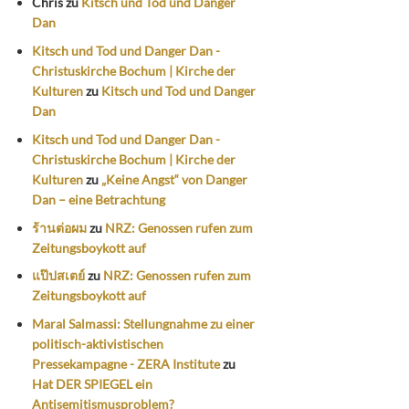
Chris
zu
Kitsch und Tod und Danger
Dan
Kitsch und Tod und Danger Dan -
Christuskirche Bochum | Kirche der
Kulturen
zu
Kitsch und Tod und Danger
Dan
Kitsch und Tod und Danger Dan -
Christuskirche Bochum | Kirche der
Kulturen
zu
„Keine Angst“ von Danger
Dan – eine Betrachtung
ร้านต่อผม
zu
NRZ: Genossen rufen zum
Zeitungsboykott auf
แป๊ปสเตย์
zu
NRZ: Genossen rufen zum
Zeitungsboykott auf
Maral Salmassi: Stellungnahme zu einer
politisch-aktivistischen
Pressekampagne - ZERA Institute
zu
Hat DER SPIEGEL ein
Antisemitismusproblem?