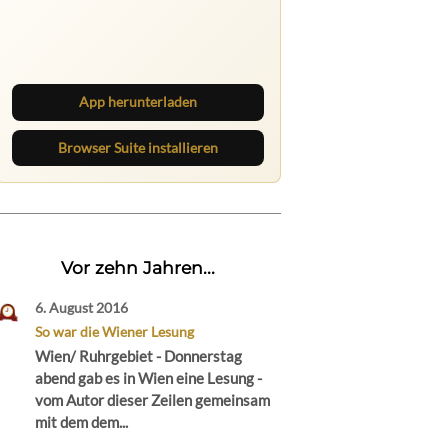
Ruhrbarone: immer informiert
Neue Beiträge, Debatten und
Revierstoff: auf dem Handy mit der
App, am Rechner mit der Browser
Suite.
App herunterladen
Browser Suite installieren
Vor zehn Jahren...
6. August 2016
So war die Wiener Lesung
Wien/ Ruhrgebiet - Donnerstag
abend gab es in Wien eine Lesung -
vom Autor dieser Zeilen gemeinsam
mit dem dem...