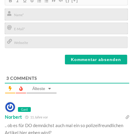
{}
[+]
Name*
E-
Mail*
Webseite
3
COMMENTS
Älteste
Gast
Norbert
11 Jahre vor
.. ob es für DO demnächst auch mal ein so polizeifreundlichen
Artikel hier geben wird?