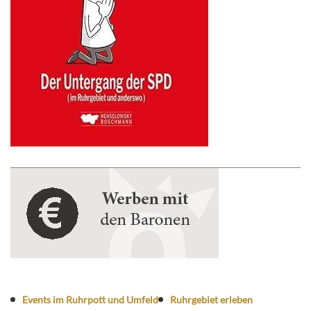
Events im Ruhrpott und Umfeld
Ruhrgebiet erleben