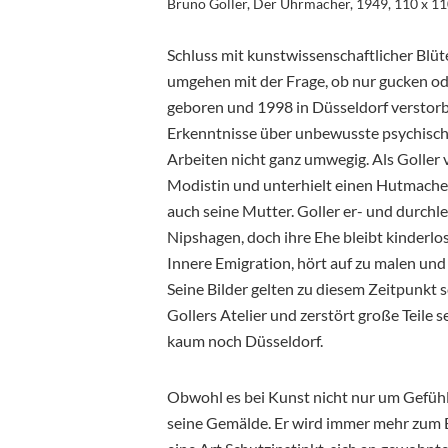
Bruno Goller, Der Uhrmacher, 1949, 110 x 11
Schluss mit kunstwissenschaftlicher Blüt
umgehen mit der Frage, ob nur gucken o
geboren und 1998 in Düsseldorf verstorb
Erkenntnisse über unbewusste psychische 
Arbeiten nicht ganz umwegig. Als Goller vi
Modistin und unterhielt einen Hutmacherla
auch seine Mutter. Goller er- und durchl
Nipshagen, doch ihre Ehe bleibt kinderlos
Innere Emigration, hört auf zu malen und
Seine Bilder gelten zu diesem Zeitpunkt 
Gollers Atelier und zerstört große Teile 
kaum noch Düsseldorf.
Obwohl es bei Kunst nicht nur um Gefühl
seine Gemälde. Er wird immer mehr zum E