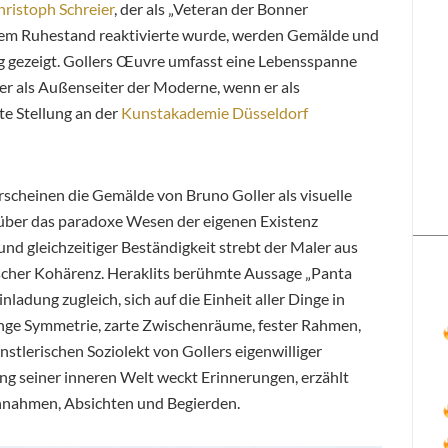
hristoph Schreier
, der als „Veteran der Bonner
 dem Ruhestand reaktivierte wurde, werden Gemälde und
 gezeigt. Gollers Œuvre umfasst eine Lebensspanne
er als Außenseiter der Moderne, wenn er als
e Stellung an der
Kunstakademie Düsseldorf
rscheinen die Gemälde von Bruno Goller als visuelle
 über das paradoxe Wesen der eigenen Existenz
und gleichzeitiger Beständigkeit strebt der Maler aus
cher Kohärenz. Heraklits berühmte Aussage „Panta
Einladung zugleich, sich auf die Einheit aller Dinge in
nge Symmetrie, zarte Zwischenräume, fester Rahmen,
ünstlerischen Soziolekt von Gollers eigenwilliger
ng seiner inneren Welt weckt Erinnerungen, erzählt
nnahmen, Absichten und Begierden.