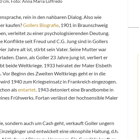
0 cm, Foto: Anna Maria Loffredo
ensprache, rein in den nahbaren Dialog. Also wie
der kaufen?
Gollers Biografie
, 1901 in Braunschweig
en, verleitet zu einer psychologisierenden Deutung.
Konflikte seit Freud und C.G. Jung sind in Gollers
er Jahre alt ist, stirbt sein Vater. Seine Mutter war
den. Dann, als Goller 23 Jahre jung ist, verliert er
ebt beide Weltkriege. 1933 heiratet der Maler Elsbeth
. Vor Beginn des Zweiten Weltkriegs geht er in die
 wird 1940 zum Kriegseinsatz in Frankreich eingezogen.
schon als
entartet
. 1943 detoniert eine Brandbombe in
seines Frühwerks. Fortan verlässt der hochsensible Maler
e, sondern auch um Cash geht, verkauft Goller ungern
inzelgänger und entwickelt eine oknophile Haltung, d.h.