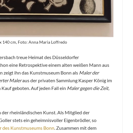
x 140 cm, Foto: Anna Maria Loffredo
mersbach treue Heimat des Düsseldorfer
chon eine Retrospektive einem alten weißen Mann aus
n zeigt ihn das Kunstmuseum Bonn als
Maler der
erter
Maler
aus der privaten Sammlung Kasper König im
auf geboten. Auf jeden Fall ein
Maler gegen die Zeit,
n der rheinländischen Kunst. Als Mitglied der
oller stets ein geheimnisvoller Eigenbrödler, so
or des Kunstmuseums Bonn
. Zusammen mit dem