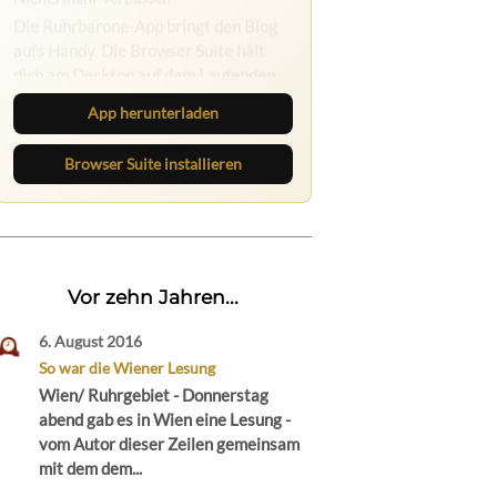
Ruhrbarone: immer informiert
Neue Beiträge, Debatten und
Revierstoff: auf dem Handy mit der
App, am Rechner mit der Browser
App herunterladen
Suite.
Browser Suite installieren
Vor zehn Jahren...
6. August 2016
So war die Wiener Lesung
Wien/ Ruhrgebiet - Donnerstag
abend gab es in Wien eine Lesung -
vom Autor dieser Zeilen gemeinsam
mit dem dem...