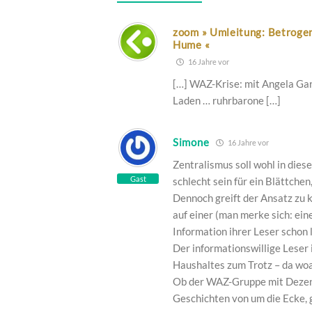
zoom » Umleitung: Betrogen
Hume «
16 Jahre vor
[…] WAZ-Krise: mit Angela Gar
Laden … ruhrbarone […]
Simone
16 Jahre vor
Zentralismus soll wohl in dies
Gast
schlecht sein für ein Blättchen
Dennoch greift der Ansatz zu k
auf einer (man merke sich: ein
Information ihrer Leser schon
Der informationswillige Leser 
Haushaltes zum Trotz – da wo
Ob der WAZ-Gruppe mit Dezent
Geschichten von um die Ecke, g