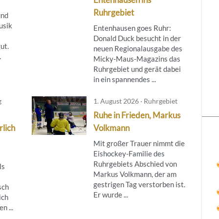
Ruhrgebiet
und
usik
Entenhausen goes Ruhr:
Donald Duck besucht in der
ut.
neuen Regionalausgabe des
.
Micky‑Maus‑Magazins das
Ruhrgebiet und gerät dabei
in ein spannendes ...
g
1. August 2026 · Ruhrgebiet
Ruhe in Frieden, Markus
rlich
Volkmann
Mit großer Trauer nimmt die
Eishockey-Familie des
Ruhrgebiets Abschied von
ls
Markus Volkmann, der am
gestrigen Tag verstorben ist.
sch
Er wurde ...
ich
n ...