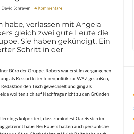
| David Schraven
4 Kommentare
n habe, verlassen mit Angela
ers gleich zwei gute Leute die
ppe. Sie haben gekündigt. Ein
ter Schritt in der
rliner Büro der Gruppe. Robers war erst im vergangenen
ng als Ressortleiter Innenpolitik zur WAZ gestoßen,
r Redaktion den Tisch gewechselt und ging als
ide wollten sich auf Nachfrage nicht zu den Gründen
rdings kolportiert, dass zumindest Gareis sich im
ag getrennt habe. Bei Robers hätten auch persönliche
iter heißt es, Chefredakteur Ulrich Reitz habe noch