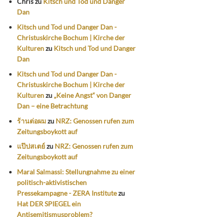
Chris
zu
Kitsch und Tod und Danger
Dan
Kitsch und Tod und Danger Dan -
Christuskirche Bochum | Kirche der
Kulturen
zu
Kitsch und Tod und Danger
Dan
Kitsch und Tod und Danger Dan -
Christuskirche Bochum | Kirche der
Kulturen
zu
„Keine Angst“ von Danger
Dan – eine Betrachtung
ร้านต่อผม
zu
NRZ: Genossen rufen zum
Zeitungsboykott auf
แป๊ปสเตย์
zu
NRZ: Genossen rufen zum
Zeitungsboykott auf
Maral Salmassi: Stellungnahme zu einer
politisch-aktivistischen
Pressekampagne - ZERA Institute
zu
Hat DER SPIEGEL ein
Antisemitismusproblem?