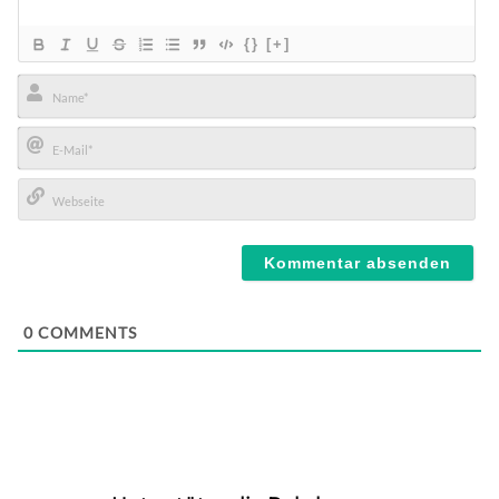
{}
[+]
Name*
E-
Mail*
Webseite
0
COMMENTS