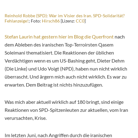
Reinhold Robbe (SPD): War im Visier des Iran. SPD-Solidarität?
Fehlanzeige!
; Foto:
Hirsch86
[Lizenz:
CC0
]
Stefan Laurin hat gestern hier im Blog die Querfront
nach
dem Ableben des iranischen Top-Terroirsten Qasem
Soleimani thematisiert. Die Reaktionen der üblichen
Verdächtigen wenn es um US-Bashing geht, Dieter Dehm
(Die Linke) und Udo Voigt (NPD), haben nun nicht wirklich
überrascht. Und ärgern mich auch nicht wirklich. Es war zu
erwarten. Dem Beitrag ist nichts hinzuzufügen.
Was mich aber aktuell wirklich auf 180 bringt, sind einige
Reaktionen von SPD-Spitzenleuten zur aktuellen, vom Iran
verursachten, Krise.
Im letzten Juni, nach Angriffen durch die iranischen