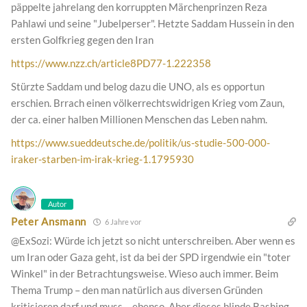
päppelte jahrelang den korruppten Märchenprinzen Reza
Pahlawi und seine "Jubelperser". Hetzte Saddam Hussein in den
ersten Golfkrieg gegen den Iran
https://www.nzz.ch/article8PD77-1.222358
Stürzte Saddam und belog dazu die UNO, als es opportun
erschien. Brrach einen völkerrechtswidrigen Krieg vom Zaun,
der ca. einer halben Millionen Menschen das Leben nahm.
https://www.sueddeutsche.de/politik/us-studie-500-000-
iraker-starben-im-irak-krieg-1.1795930
Autor
Peter Ansmann
6 Jahre vor
@ExSozi: Würde ich jetzt so nicht unterschreiben. Aber wenn es
um Iran oder Gaza geht, ist da bei der SPD irgendwie ein "toter
Winkel" in der Betrachtungsweise. Wieso auch immer. Beim
Thema Trump – den man natürlich aus diversen Gründen
kritisieren darf und muss – ebenso. Aber dieses blinde Bashing,