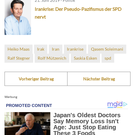
21. Juni 2019 · Politik
Irankrise: Der Pseudo-Pazifismus der SPD
nervt
Heiko Maas
Irak
Iran
Irankrise
Qasem Soleimani
Ralf Stegner
Rolf Mützenich
Saskia Esken
spd
Vorheriger Beitrag
Nächster Beitrag
Werbung