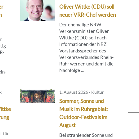
er
Oliver Wittke (CDU) soll
m
neuer VRR-Chef werden
Der ehemalige NRW-
Verkehrsminister Oliver
Wittke (CDU) soll nach
r
Informationen der NRZ
tig
Vorstandssprecher des
RR-
Verkehrsverbundes Rhein-
Ruhr werden und damit die
Nachfolge ...
in-
k
1. August 2026 · Kultur
Sommer, Sonne und
ittke
Musik im Ruhrgebiet:
rung
Outdoor-Festivals im
August
t für
Bei strahlender Sonne und