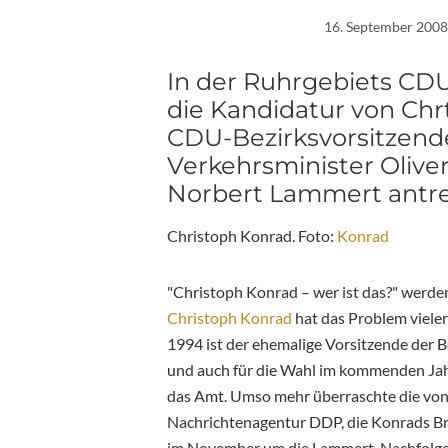
16. September 2008
In der Ruhrgebiets CD
die Kandidatur von Ch
CDU-Bezirksvorsitzende
Verkehrsminister Olive
Norbert Lammert antre
Christoph Konrad. Foto:
Konrad
"Christoph Konrad – wer ist das?" werden
Christoph Konrad
hat das Problem viele
1994 ist der ehemalige Vorsitzende der
und auch für die Wahl im kommenden Jah
das Amt. Umso mehr überraschte die vo
Nachrichtenagentur DDP, die Konrads Brü
im November um die Lammert-Nachfolge 