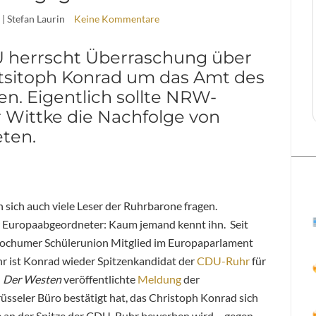
| Stefan Laurin
Keine Kommentare
U herrscht Überraschung über
rtsitoph Konrad um das Amt des
n. Eigentlich sollte NRW-
r Wittke die Nachfolge von
ten.
 sich auch viele Leser der Ruhrbarone fragen.
r Europaabgeordneter: Kaum jemand kennt ihn. Seit
 Bochumer Schülerunion Mitglied im Europaparlament
r ist Konrad wieder Spitzenkandidat der
CDU-Ruhr
für
n
Der Westen
veröffentlichte
Meldung
der
sseler Büro bestätigt hat, das Christoph Konrad sich
an der Spitze der CDU-Ruhr bewerben wird – gegen