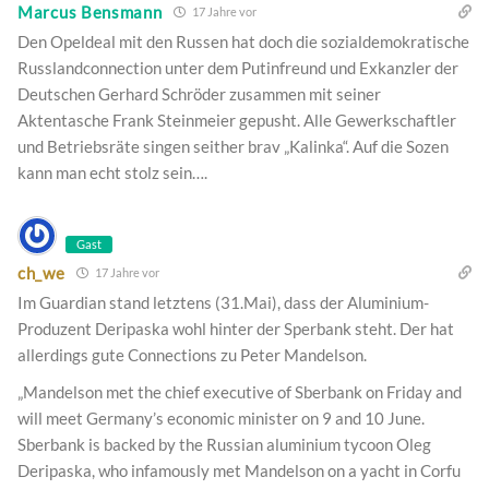
Marcus Bensmann
17 Jahre vor
Den Opeldeal mit den Russen hat doch die sozialdemokratische
Russlandconnection unter dem Putinfreund und Exkanzler der
Deutschen Gerhard Schröder zusammen mit seiner
Aktentasche Frank Steinmeier gepusht. Alle Gewerkschaftler
und Betriebsräte singen seither brav „Kalinka“. Auf die Sozen
kann man echt stolz sein….
Gast
ch_we
17 Jahre vor
Im Guardian stand letztens (31.Mai), dass der Aluminium-
Produzent Deripaska wohl hinter der Sperbank steht. Der hat
allerdings gute Connections zu Peter Mandelson.
„Mandelson met the chief executive of Sberbank on Friday and
will meet Germany’s economic minister on 9 and 10 June.
Sberbank is backed by the Russian aluminium tycoon Oleg
Deripaska, who infamously met Mandelson on a yacht in Corfu