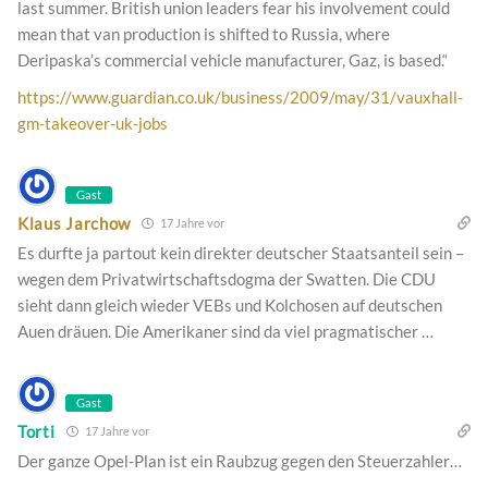
last summer. British union leaders fear his involvement could
mean that van production is shifted to Russia, where
Deripaska’s commercial vehicle manufacturer, Gaz, is based.“
https://www.guardian.co.uk/business/2009/may/31/vauxhall-
gm-takeover-uk-jobs
Gast
Klaus Jarchow
17 Jahre vor
Es durfte ja partout kein direkter deutscher Staatsanteil sein –
wegen dem Privatwirtschaftsdogma der Swatten. Die CDU
sieht dann gleich wieder VEBs und Kolchosen auf deutschen
Auen dräuen. Die Amerikaner sind da viel pragmatischer …
Gast
Torti
17 Jahre vor
Der ganze Opel-Plan ist ein Raubzug gegen den Steuerzahler…