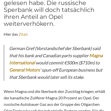
gelesen habe. Die russische
Sperbank will doch tatsächlich
ihren Anteil an Opel
weiterverhökern.
Hier das
Zitat
:
German Gref (Vorstandschef der Sberbank) said
that his bank and Canadian parts supplier
Magna
International
would commit €500m ($710m) to
General Motors
’ spun-off European business but
that Sberbank would later sell its stake.
Wenn Magna und die Sberbank den Zuschlag kriegen, erhält
der kanadische Zuliferer Magna 20 Prozent an Opel. Der
russische Autobauer Gaz aus der Gruppe des Oligarchen
Oleg Deripaska soll der industrielle Partner werden. Für die