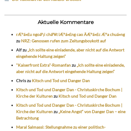
Aktuelle Kommentare
rÆ°á»£u ngoáº¡i cháº¥t lÆ°á»£ng cao ÄÆ°á»£c Æ°a chuá»ng
zu
NRZ: Genossen rufen zum Zeitungsboykott auf
Alf
zu
„Ich sollte eine einladende, aber nicht auf die Antwort
eingehende Haltung zeigen“
"Kaiserfront Extra"-Romanfan
zu
„Ich sollte eine einladende,
aber nicht auf die Antwort eingehende Haltung zeigen“
Chris
zu
Kitsch und Tod und Danger Dan
Kitsch und Tod und Danger Dan - Christuskirche Bochum |
Kirche der Kulturen
zu
Kitsch und Tod und Danger Dan
Kitsch und Tod und Danger Dan - Christuskirche Bochum |
Kirche der Kulturen
zu
„Keine Angst“ von Danger Dan – eine
Betrachtung
Maral Salmassi: Stellungnahme zu einer politisch-