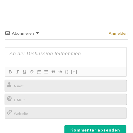
Abonnieren
Anmelden
{}
[+]
Name*
E-
Mail*
Webseite