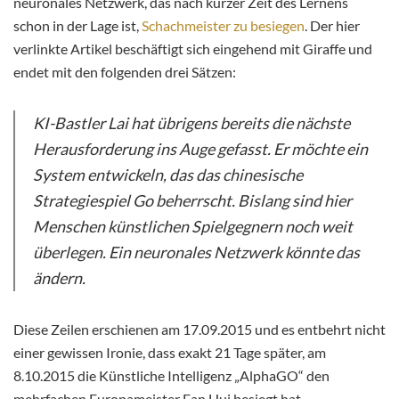
neuronales Netzwerk, das nach kurzer Zeit des Lernens
schon in der Lage ist,
Schachmeister zu besiegen
. Der hier
verlinkte Artikel beschäftigt sich eingehend mit Giraffe und
endet mit den folgenden drei Sätzen:
KI-Bastler Lai hat übrigens bereits die nächste
Herausforderung ins Auge gefasst. Er möchte ein
System entwickeln, das das chinesische
Strategiespiel Go beherrscht. Bislang sind hier
Menschen künstlichen Spielgegnern noch weit
überlegen. Ein neuronales Netzwerk könnte das
ändern.
Diese Zeilen erschienen am 17.09.2015 und es entbehrt nicht
einer gewissen Ironie, dass exakt 21 Tage später, am
8.10.2015 die Künstliche Intelligenz „AlphaGO“ den
mehrfachen Europameister Fan Hui besiegt hat.