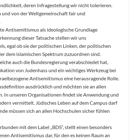
ändlichkeit, deren Infragestellung wir nicht tolerieren.
en und von der Weltgemeinschaft fair und
.
te Antisemitismus als ideologische Grundlage
rkennung dieser Tatsache stellen wir uns
ls, egal ob sie der politischen Linken, der politischen
oder dem islamischen Spektrum zuzuordnen sind.
elche auch die Bundesregierung verabschiedet hat,
ifikation von Judenhass und ein wichtiges Werkzeug bei
israelbezogene Antisemitismus eine herausragende Rolle.
definition ausdrücklich und möchten sie an allen
en. In unseren Organisationen findet sie Anwendung und
edern vermittelt. Jüdisches Leben auf dem Campus darf
rende müssen sich an allen Hochschulen sicher fühlen
rbunden mit dem Label „BDS“, stellt einen besonders
enen Antisemitismus dar, für den es keinen Raum an