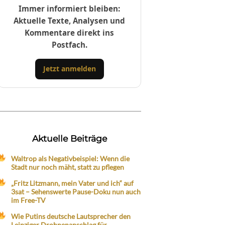
Immer informiert bleiben:
Aktuelle Texte, Analysen und
Kommentare direkt ins
Postfach.
Jetzt anmelden
Aktuelle Beiträge
Waltrop als Negativbeispiel: Wenn die
Stadt nur noch mäht, statt zu pflegen
„Fritz Litzmann, mein Vater und ich“ auf
3sat – Sehenswerte Pause-Doku nun auch
im Free-TV
Wie Putins deutsche Lautsprecher den
Leipziger Drohnenanschlag für