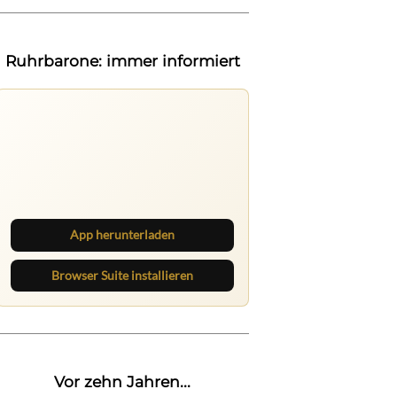
Ruhrbarone: immer informiert
Ruhrbarone auf allen Geräten
Lies unterwegs weiter, speichere
Beiträge und behalte neue Texte
direkt im Browser im Blick.
App herunterladen
Browser Suite installieren
Vor zehn Jahren...