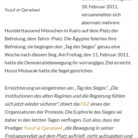
18. Februar 2011,
Yusuf al-Qaradawi
versammelten sich
abermals mehrere
Hunderttausend Menschen in Kairo auf dem Platz der
Befreiung, dem Tahrir-Platz. Die Ägypter feierten ihre
Befreiung; sie begingen den „Tag des Sieges“ genau eine
Woche nach diesem Sieg. Am Freitag, den 11. Februar 2011,
hatte die Demokratiebewegung ihr vorrangiges Ziel erreicht.
Husni Mubarak hatte die Segel gestrichen.
Ernüchterung sei eingetreten am
„Tag des Sieges“. „Die
Institutionen des alten Regimes und die Regierung fühlen
sich jetzt wieder sicherer“,
zitiert die
FAZ
einen der
Organisatoren der Proteste. Die Euphorie des Sieges sei
daher in den letzten Tagen verflogen. Gut also, dass der
Prediger
Yusuf al Qaradawi
„
die Bewegung in seiner
Freitagspredigt auf dem Platz auf(rief), nicht aufzugeben und