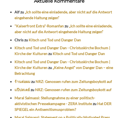
Aktuelle Kommentare
Alf
zu
„Ich sollte eine einladende, aber nicht auf die Antwort
eingehende Haltung zeigen“
"Kaiserfront Extra"-Romanfan
zu
„Ich sollte eine einladende,
aber nicht auf die Antwort eingehende Haltung zeigen“
Chris
zu
Kitsch und Tod und Danger Dan
Kitsch und Tod und Danger Dan - Christuskirche Bochum |
Kirche der Kulturen
zu
Kitsch und Tod und Danger Dan
Kitsch und Tod und Danger Dan - Christuskirche Bochum |
Kirche der Kulturen
zu
„Keine Angst“ von Danger Dan – eine
Betrachtung
ร้านต่อผม
zu
NRZ: Genossen rufen zum Zeitungsboykott auf
แป๊ปสเตย์
zu
NRZ: Genossen rufen zum Zeitungsboykott auf
Maral Salmassi: Stellungnahme zu einer politisch-
aktivistischen Pressekampagne - ZERA Institute
zu
Hat DER
SPIEGEL ein Antisemitismusproblem?
Maral Salmassi: Statement on a Politically Motivated Press