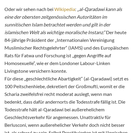
Oder wir sehen nach bei
Wikipedia
:
„al-Qaradawi kann als
eine der obersten zeitgenössischen Autoritäten im
sunnitischen Islam betrachtet werden und gilt in der
islamischen Welt als wichtige moralische Instanz.“
Der heute
84-jährige Präsident der „Internationalen Vereinigung
Muslimischer Rechtsgelehrter“ (IAMS) und des Europäischen
Rats für Fatwa und Forschung ist „gegen Angriffe auf
Homosexuelle“, wie er dem Londoner Labour-Linken
Livingstone versichern konnte.
Für diese „geschlechtliche Abartigkeit“ (al-Qaradawi) setzt es
100 Peitschenhiebe, dekretiert der Großmufti, womit er die
Scharia zweifelsfrei recht moderat auslegt, wenn man
bedenkt, dass dafür andernorts die Todesstrafe fällig ist. Die
Todesstrafe hält al-Qaradawi bei außerehelichem
Geschlechtsverkehr für angemessen. Unattraktiv für
Berlusconi, wenn außerehelicher Verkehr doch nicht besser
ist, als schwul zu sein. Selbst Prostituierten ist mit läppischen