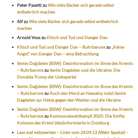
Peter Pasetti
zu
Wie viele Bäcker sich gerade selbst
entbehrlich machen
Alf
zu
Wie viele Bäcker sich gerade selbst entbehrlich
machen
Arnold Voss
zu
Kitsch und Tod und Danger Dan
Kitsch und Tod und Danger Dan – Ruhrbarone
zu
„Keine
Angst“ von Danger Dan – eine Betrachtung
Sevim Dağdelen (BSW): Desinformation im Sinne des Kremls
– Ruhrbarone
zu
Sevim Dagdelen und die Ukraine: Die
Donalda Trump der Linkspartei
Sevim Dağdelen (BSW): Desinformation im Sinne des Kremls
– Ruhrbarone
zu
Auch den Mord an Nawalny nutzt Sevim
Dagdelen zur Hetze gegen den Westen und die Ukraine
Sevim Dağdelen (BSW): Desinformation im Sinne des Kremls
– Ruhrbarone
zu
Kommunalwahlkampf 2025: Die fünfte
Kolonne des Kreml (des)informierte in Duisburg
Lass mal netzwerken – Links vom 24.09.13 (Wahl-Spezial) –