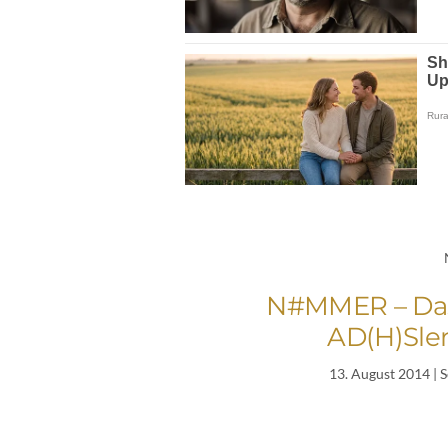
N#MMER – Das 
AD(H)Sle
13. August 2014
| 