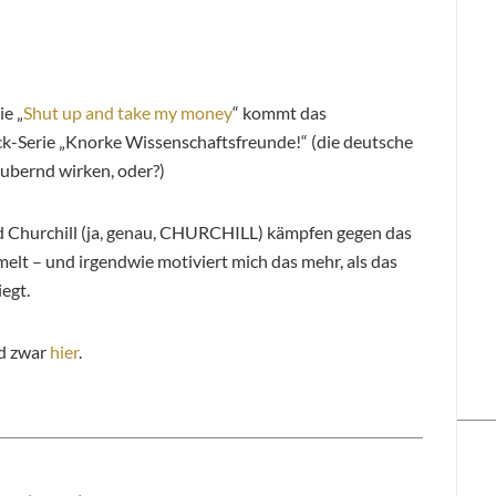
e „
Shut up and take my money
“ kommt das
ck-Serie „Knorke Wissenschaftsfreunde!“ (die deutsche
aubernd wirken, oder?)
und Churchill (ja, genau, CHURCHILL) kämpfen gegen das
lt – und irgendwie motiviert mich das mehr, als das
iegt.
nd zwar
hier
.