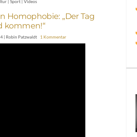
ltur
|
Sport
|
Videos
n Homophobie: „Der Tag
d kommen!“
14
| Robin Patzwaldt
1 Kommentar