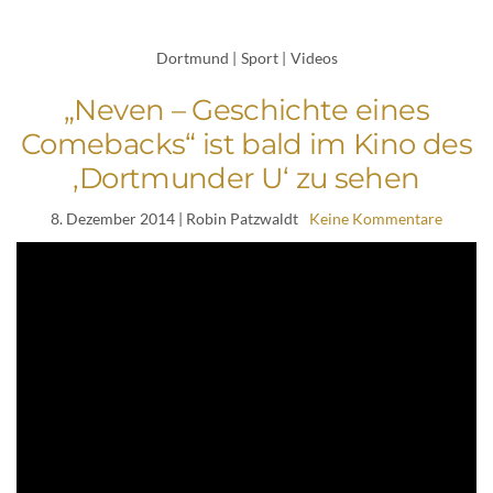
Dortmund
|
Sport
|
Videos
„Neven – Geschichte eines
Comebacks“ ist bald im Kino des
‚Dortmunder U‘ zu sehen
8. Dezember 2014
| Robin Patzwaldt
Keine Kommentare