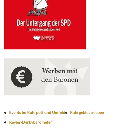
Events im Ruhrpott und Umfeld
Ruhrgebiet erleben
Revier-Derbybarometer