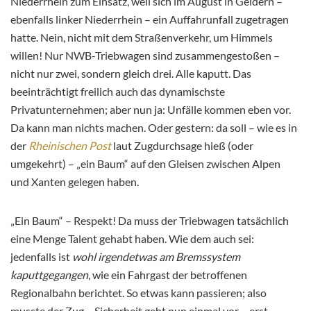
Niederrhein zum Einsatz, weil sich im August in Geldern –
ebenfalls linker Niederrhein – ein Auffahrunfall zugetragen
hatte. Nein, nicht mit dem Straßenverkehr, um Himmels
willen! Nur NWB-Triebwagen sind zusammengestoßen –
nicht nur zwei, sondern gleich drei. Alle kaputt. Das
beeinträchtigt freilich auch das dynamischste
Privatunternehmen; aber nun ja: Unfälle kommen eben vor.
Da kann man nichts machen. Oder gestern: da soll – wie es in
der
Rheinischen Post
laut Zugdurchsage hieß (oder
umgekehrt) – „ein Baum“ auf den Gleisen zwischen Alpen
und Xanten gelegen haben.
„Ein Baum“ – Respekt! Da muss der Triebwagen tatsächlich
eine Menge Talent gehabt haben. Wie dem auch sei:
jedenfalls ist
wohl irgendetwas am Bremssystem
kaputtgegangen
, wie ein Fahrgast der betroffenen
Regionalbahn berichtet. So etwas kann passieren; also
musste der Zug – Sicherheit geht nun einmal vor – erst