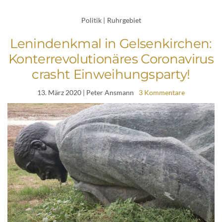
Politik
|
Ruhrgebiet
Lenindenkmal in Gelsenkirchen:
Konterrevolutionäres Coronavirus
crasht Einweihungsparty!
13. März 2020
| Peter Ansmann
3 Kommentare