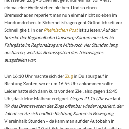
einmal eine Weile stehen bleiben. Und so einen
Bremsschaden repariert man nun einmal nicht so eben im
Handumdrehen. In Sicherheitsfragen geht Gründlichkeit vor
Schnelligkeit. In der
Rheinischen Post
ist zu lesen
: Auf der
Strecke der Regionalbahn Duisburg-Xanten mussten 55
Fahrgäste im Regionalzug am Mittwoch vier Stunden lang
ausharren, weil das Bremssystem des Triebwagens
ausgefallen war
.
Um 16:10 Uhr machte sich der
Zug
in Duisburg auf in
Richtung Xanten, wo er um 16:55 Uhr ankommen sollte.
Leider hatte sich dann kurz vor dem Ziel, also gegen 16:45
Uhr, das kleine Malheur ereignet.
Gegen 21.15 Uhr war
laut
RP
das Bremssystem des Zugs offenbar wieder repariert, der
Talent setzte sich endlich Richtung Xanten in Bewegung
.
Viereinhalb Stunden – da kann man auf der Autobahn in
diesen Tagen weiß Gott Schlimmeres erleben. Und da gibt es