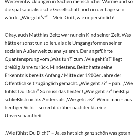
Weiterentwicklungen in Sachen menschlicher Wärme und so
die spätkapitalistische Gesellschaft noch in der Lage sein
würde. „Wie geht’s?“ – Mein Gott, wie unpersönlich!
Okay, auch Matthias Beltz war nur ein Kind seiner Zeit. Was
hätte er sonst tun sollen, als die Umgangsformen seiner
sozialen Außenwelt zu analysieren. Der angeführte
Quantensprung vom „Was tun?“ zum „Wie geht´s?“ liegt
dreißig Jahre zurück. Mindestens. Beltz hatte seine
Erkenntnis bereits Anfang / Mitte der 1980er Jahre der
Öffentlichkeit zugänglich gemacht. „Wie geht´s?“ – pah! „Wie
fühlst Du Dich?“ So muss das heißen! „Wie geht´s?“ heißt ja
schließlich nichts Anders als „Wie geht
es
?“ Wenn man – aus
heutiger Sicht – so recht drüber nachdenkt: eine
Unverschämtheit.
„Wie fühlst Du Dich?“ – Ja, es hat sich ganz schön was getan