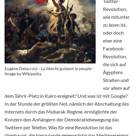
Twitter-
Revolution,
wie mitunter
zu lesen ist,
oder doch
eher eine
Facebook-
Revolution,
die sich auf
Eugène Delacroix - La liberté guidant le peuple -
Ägyptens
Image by Wikipedia
Straßen und
vor allem auf
dem Tahrir-Platz in Kairo ereignet? Und was ist mit Google?
In der Stunde der größten Not, nämlich der Abschaltung des
Internets durch das Mubarak-Regime, ermöglichte der
Konzern den Anhängern der Demokratiebewegung das
Twittern per Telefon. Was für eine Revolution ist das
überhaupt, die hierzulande gegenwärtig das Medienereignis