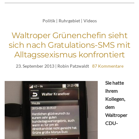
Politik
|
Ruhrgebiet
|
Videos
Waltroper Grünenchefin sieht
sich nach Gratulations-SMS mit
Alltagssexismus konfrontiert
23. September 2013
| Robin Patzwaldt
87 Kommentare
Sie hatte
ihrem
Kollegen,
dem
Waltroper
CDU-