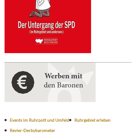
Events im Ruhrpott und Umfeld
Ruhrgebiet erleben
Revier-Derbybarometer