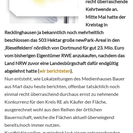
recht überraschende
Kehrtwende an.
Mitte Mai hatte der
Kreistag in
Recklinghausen ja bekanntlich noch mehrheitlich
beschlossen das 503 Hektar große newPark-Areal in den
‚Rieselfeldern‘ nördlich von Dortmund für gut 23. Mio. Euro
vom bisherigen Eigentümer RWE anzukaufen, nachdem das
Land NRW zuvor eine Landesbürgschaft dafür endgültig
abgelehnt hatte (
wir berichteten
).
Nun entsteht, wie Lokalzeitungen des Medienhauses Bauer
aus Marl dazu heute berichten, offenbar tatsächlich noch
einmal recht überraschend durchaus ernst zu nehmende
Konkurrenz für den Kreis RE als Käufer der Fläche,
ausgerechnet wohl aus den Reihen der örtlichen
Bauernschaft, welche die Flächen aktuell überwiegend
bereits/noch immer nutzen.
Kurzfristig wollen, zumindest laut einem entsprechenden