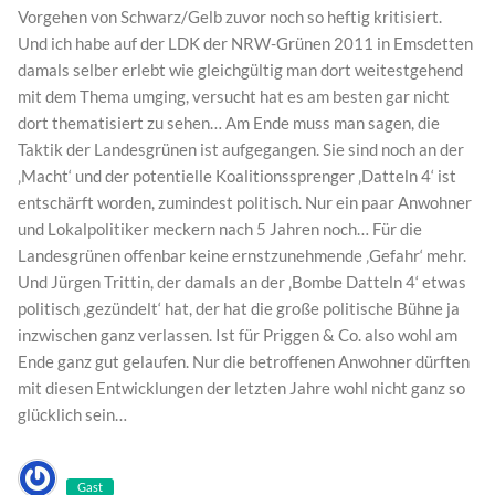
Vorgehen von Schwarz/Gelb zuvor noch so heftig kritisiert.
Und ich habe auf der LDK der NRW-Grünen 2011 in Emsdetten
damals selber erlebt wie gleichgültig man dort weitestgehend
mit dem Thema umging, versucht hat es am besten gar nicht
dort thematisiert zu sehen… Am Ende muss man sagen, die
Taktik der Landesgrünen ist aufgegangen. Sie sind noch an der
‚Macht‘ und der potentielle Koalitionssprenger ‚Datteln 4‘ ist
entschärft worden, zumindest politisch. Nur ein paar Anwohner
und Lokalpolitiker meckern nach 5 Jahren noch… Für die
Landesgrünen offenbar keine ernstzunehmende ‚Gefahr‘ mehr.
Und Jürgen Trittin, der damals an der ‚Bombe Datteln 4‘ etwas
politisch ‚gezündelt‘ hat, der hat die große politische Bühne ja
inzwischen ganz verlassen. Ist für Priggen & Co. also wohl am
Ende ganz gut gelaufen. Nur die betroffenen Anwohner dürften
mit diesen Entwicklungen der letzten Jahre wohl nicht ganz so
glücklich sein…
Gast