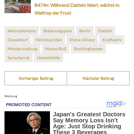
B474n: Während Datteln feiert, wächst in
Waltrop der Frust
aktionsbündnis
Bebauungsplan
Berlin
Datteln
Düsseldorf
Heimleuchten
Klima-Allianz
Kraftwerk
Meistersiedlung
Monya Buß
Recklinghausen
Sprecherrat
Umwelthilfe
Vorheriger Beitrag
Nächster Beitrag
Werbung