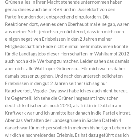
Grünen alles in ihrer Macht stehende unternommen haben
genau dieses auch beim RVR und in Düsseldorf von den
Parteifreunden dort entsprechend einzufordern. Die
Reaktionen dort, wenn es denn überhaupt mal eine gab, waren
aus meiner Sicht jedoch so ‚ernüchternd‘, dass ich mich nach
einigen negativen Erlebnissen in den 2 Jahren meiner
Mitgliedschaft am Ende nicht einmal mehr motivieren konnte
für die Landtagsjobs dieser Herrschaften im Wahlkampf 2012
auch noch aktiv Werbung zu machen. Leider sahen das damals
aber nicht alle Waltroper Grünen so… Für mich war es daher
damals besser zu gehen. Und nach den unterschiedlichsten
Erlebnissen in den gut 2 Jahren seither (ich sag nur
Rauchverbot, Veggie-Day usw.) habe ich es auch nicht bereut.
Im Gegenteil! Ich sehe die Grünen insgesamt inzwischen
deutlich kritischer als noch 2010, als Trittin in Datteln am
Kraftwerk war und ich unmittelbar danach in die Partei eintrat.
Aber das Verhalten der Landesgrünen in Sachen Datteln 4
danach war für mich persönlich in meinem bisherigen Leben ein
wirklich einschneidendes Erlebnis. Es hat dazu geführt das ich