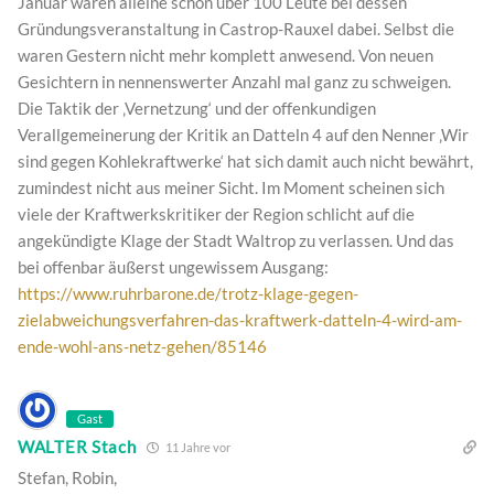
Januar waren alleine schon über 100 Leute bei dessen
Gründungsveranstaltung in Castrop-Rauxel dabei. Selbst die
waren Gestern nicht mehr komplett anwesend. Von neuen
Gesichtern in nennenswerter Anzahl mal ganz zu schweigen.
Die Taktik der ‚Vernetzung‘ und der offenkundigen
Verallgemeinerung der Kritik an Datteln 4 auf den Nenner ‚Wir
sind gegen Kohlekraftwerke‘ hat sich damit auch nicht bewährt,
zumindest nicht aus meiner Sicht. Im Moment scheinen sich
viele der Kraftwerkskritiker der Region schlicht auf die
angekündigte Klage der Stadt Waltrop zu verlassen. Und das
bei offenbar äußerst ungewissem Ausgang:
https://www.ruhrbarone.de/trotz-klage-gegen-
zielabweichungsverfahren-das-kraftwerk-datteln-4-wird-am-
ende-wohl-ans-netz-gehen/85146
Gast
WALTER Stach
11 Jahre vor
Stefan, Robin,