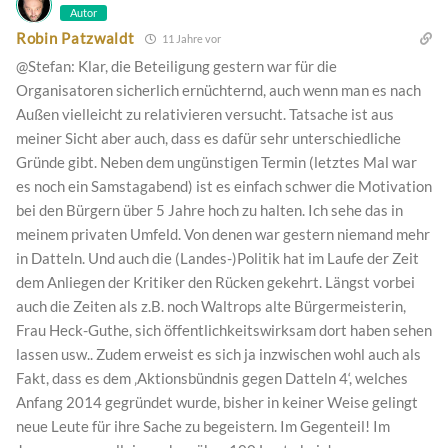
Autor
Robin Patzwaldt
11 Jahre vor
@Stefan: Klar, die Beteiligung gestern war für die
Organisatoren sicherlich ernüchternd, auch wenn man es nach
Außen vielleicht zu relativieren versucht. Tatsache ist aus
meiner Sicht aber auch, dass es dafür sehr unterschiedliche
Gründe gibt. Neben dem ungünstigen Termin (letztes Mal war
es noch ein Samstagabend) ist es einfach schwer die Motivation
bei den Bürgern über 5 Jahre hoch zu halten. Ich sehe das in
meinem privaten Umfeld. Von denen war gestern niemand mehr
in Datteln. Und auch die (Landes-)Politik hat im Laufe der Zeit
dem Anliegen der Kritiker den Rücken gekehrt. Längst vorbei
auch die Zeiten als z.B. noch Waltrops alte Bürgermeisterin,
Frau Heck-Guthe, sich öffentlichkeitswirksam dort haben sehen
lassen usw.. Zudem erweist es sich ja inzwischen wohl auch als
Fakt, dass es dem ‚Aktionsbündnis gegen Datteln 4‘, welches
Anfang 2014 gegründet wurde, bisher in keiner Weise gelingt
neue Leute für ihre Sache zu begeistern. Im Gegenteil! Im