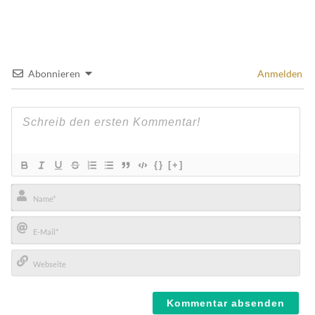
Abonnieren
Anmelden
{}
[+]
Name*
E-
Mail*
Webseite