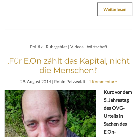
Weiterlesen
Politik
|
Ruhrgebiet
|
Videos
|
Wirtschaft
‚Für E.On zählt das Kapital, nicht
die Menschen!‘
29. August 2014
| Robin Patzwaldt
4 Kommentare
Kurz vor dem
5. Jahrestag
des OVG-
Urteils in
Sachen des
E.On-