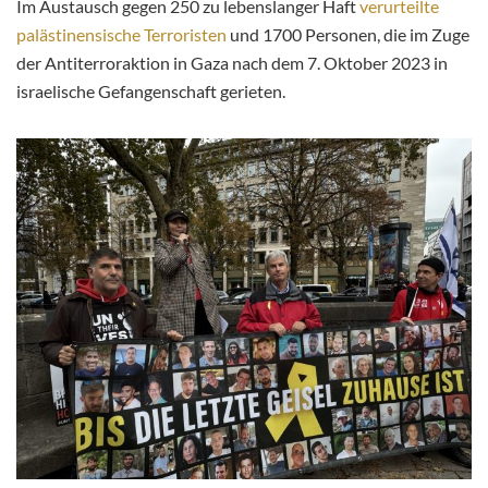
Im Austausch gegen 250 zu lebenslanger Haft
verurteilte
palästinensische Terroristen
und 1700 Personen, die im Zuge
der Antiterroraktion in Gaza nach dem 7. Oktober 2023 in
israelische Gefangenschaft gerieten.