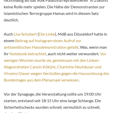
rechtmäßig als das Volk Palästina repräsentieren“ in Zukunft
keine Rolle mehr spielen. Die Nähe der Demonstranten zur
islamistischen Terrorgruppe Hamas wird in diesem Satz
deutlich.
Auch
Lisa Schubert
(
Die Linke
), MdB aus Düsseldorf hatte in
einem
Beitrag auf Instagram einen Aufruf zur
antisemitischen Hassdemonstration geteilt
. Was, wenn man
ihr
Notebook betrachtet
, auch nicht weiter verwundert.
Vor
wenigen Wochen wurde sie, gemeinsam mit den Linken-
Abgeordneten Cansin Kökürk, Charlotte Neuhäuser und
Vinzenz Glaser wegen Verstoßes gegen die Hausordnung des
Bundestages aus dem Plenarsaal verwiesen
.
Vor der Synagoge, die Veranstaltung sollte um 19:00 Uhr
starten, entstand seit 18:15 Uhr eine lange Schlange. Die
Sicherheitschecks wurden schnell, vermutlich zu schnell,