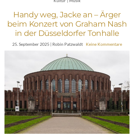
Kultur
|
Musik
Handy weg, Jacke an – Ärger
beim Konzert von Graham Nash
in der Düsseldorfer Tonhalle
25. September 2025
| Robin Patzwaldt
Keine Kommentare