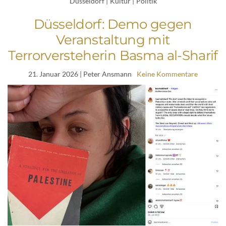
Düsseldorf
|
Kultur
|
Politik
Düsseldorf: Demo gegen
Veranstaltung mit
Terrorversteherin Basma al-Sharif
21. Januar 2026
| Peter Ansmann
Keine Kommentare