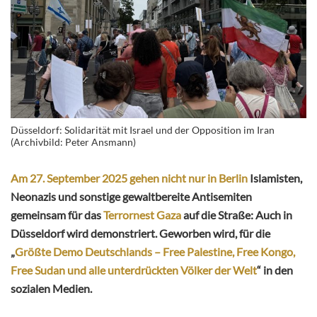
Düsseldorf: Solidarität mit Israel und der Opposition im Iran
(Archivbild: Peter Ansmann)
Am 27. September 2025 gehen nicht nur in Berlin
Islamisten,
Neonazis und sonstige gewaltbereite Antisemiten
gemeinsam für das
Terrornest Gaza
auf die Straße: Auch in
Düsseldorf wird demonstriert. Geworben wird, für die
„
Größte Demo Deutschlands – Free Palestine, Free Kongo,
Free Sudan und alle unterdrückten Völker der Welt
“ in den
sozialen Medien.