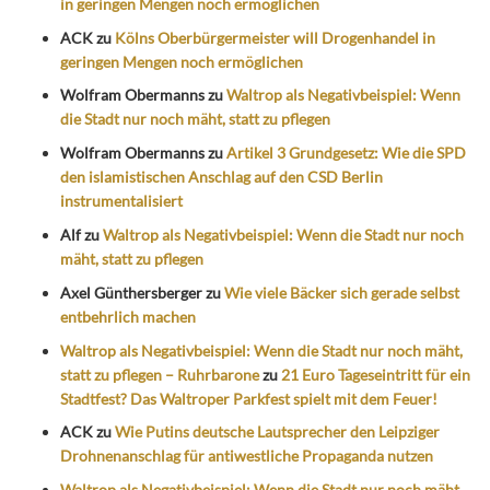
in geringen Mengen noch ermöglichen
ACK
zu
Kölns Oberbürgermeister will Drogenhandel in
geringen Mengen noch ermöglichen
Wolfram Obermanns
zu
Waltrop als Negativbeispiel: Wenn
die Stadt nur noch mäht, statt zu pflegen
Wolfram Obermanns
zu
Artikel 3 Grundgesetz: Wie die SPD
den islamistischen Anschlag auf den CSD Berlin
instrumentalisiert
Alf
zu
Waltrop als Negativbeispiel: Wenn die Stadt nur noch
mäht, statt zu pflegen
Axel Günthersberger
zu
Wie viele Bäcker sich gerade selbst
entbehrlich machen
Waltrop als Negativbeispiel: Wenn die Stadt nur noch mäht,
statt zu pflegen – Ruhrbarone
zu
21 Euro Tageseintritt für ein
Stadtfest? Das Waltroper Parkfest spielt mit dem Feuer!
ACK
zu
Wie Putins deutsche Lautsprecher den Leipziger
Drohnenanschlag für antiwestliche Propaganda nutzen
Waltrop als Negativbeispiel: Wenn die Stadt nur noch mäht,