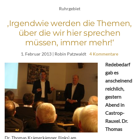
Ruhrgebiet
‚Irgendwie werden die Themen,
über die wir hier sprechen
müssen, immer mehr!‘
1. Februar 2013
| Robin Patzwaldt
4 Kommentare
Redebedarf
gab es
anscheinend
reichlich,
gestern
Abend in
Castrop-
Rauxel. Dr.
Thomas
Dr. Thomas Krämerkämper (links) am