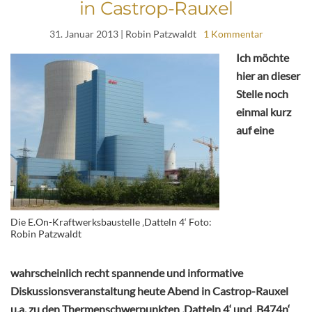
in Castrop-Rauxel
31. Januar 2013
| Robin Patzwaldt
1 Kommentar
Ich möchte
hier an dieser
Stelle noch
einmal kurz
auf eine
Die E.On-Kraftwerksbaustelle ‚Datteln 4‘ Foto:
Robin Patzwaldt
wahrscheinlich recht spannende und informative
Diskussionsveranstaltung heute Abend in Castrop-Rauxel
u.a. zu den Thermenschwerpunkten ‚Datteln 4‘ und ‚B474n‘