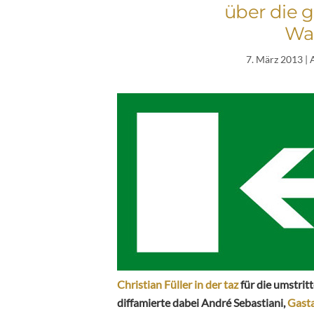
über die g
Wal
7. März 2013
| 
Christian Füller in der taz
für die umstrit
diffamierte dabei André Sebastiani,
Gast