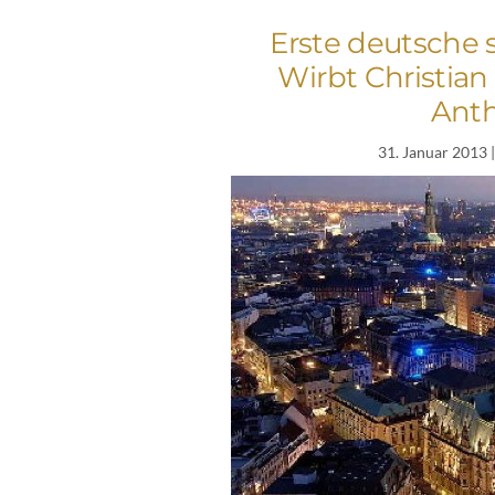
Erste deutsche s
Wirbt Christian F
Anth
31. Januar 2013
|