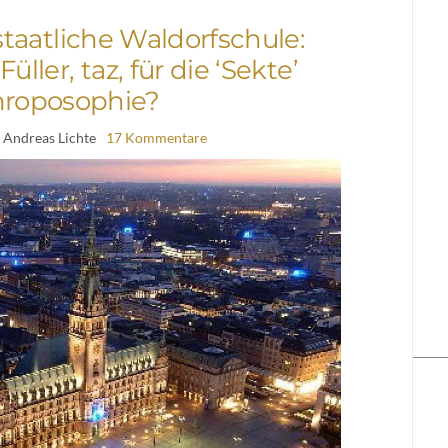
taatliche Waldorfschule:
üller, taz, für die ‘Sekte’
roposophie?
 Andreas Lichte
17 Kommentare