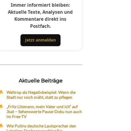
Immer informiert bleiben:
Aktuelle Texte, Analysen und
Kommentare direkt ins
Postfach.
Jetzt anmelden
Aktuelle Beiträge
Waltrop als Negativbeispiel: Wenn die
Stadt nur noch mäht, statt zu pflegen
„Fritz Litzmann, mein Vater und ich“ auf
3sat – Sehenswerte Pause-Doku nun auch
im Free-TV
Wie Putins deutsche Lautsprecher den
Leipziger Drohnenanschlag für