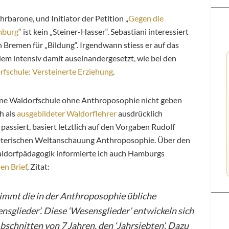
rbarone, und Initiator der Petition „
Gegen die
mburg
“ ist kein „Steiner-Hasser“. Sebastiani interessiert
in Bremen für „Bildung“. Irgendwann stiess er auf das
dem intensiv damit auseinandergesetzt, wie bei den
fschule: Versteinerte Erziehung
.
 eine Waldorfschule ohne Anthroposophie nicht geben
ch als
ausgebildeter Waldorflehrer
ausdrücklich
 passiert, basiert letztlich auf den Vorgaben Rudolf
soterischen Weltanschauung Anthroposophie. Über den
ldorfpädagogik informierte ich auch Hamburgs
en Brief
, Zitat:
immt die in der Anthroposophie übliche
nsglieder’. Diese ‘Wesensglieder’ entwickeln sich
Abschnitten von 7 Jahren, den ‘Jahrsiebten’. Dazu