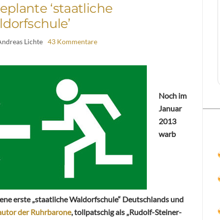
eplante ‘staatliche
dorfschule’
Andreas Lichte
43 Kommentare
Noch im
Januar
2013
warb
tene erste „staatliche Waldorfschule“ Deutschlands und
autor der Ruhrbarone
, tollpatschig als „Rudolf-Steiner-