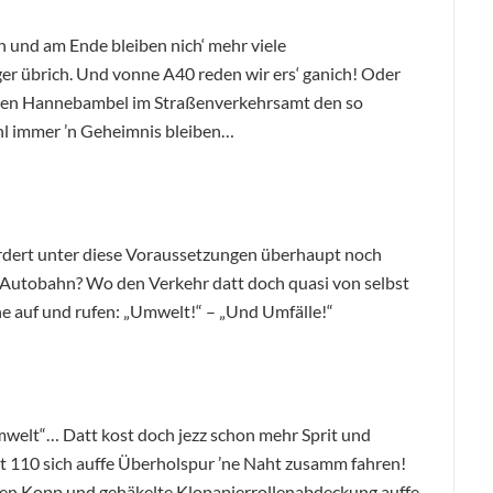
 und am Ende bleiben nich‘ mehr viele
er übrich. Und vonne A40 reden wir ers‘ ganich! Oder
hen Hannebambel im Straßenverkehrsamt den so
hl immer ’n Geheimnis bleiben…
ordert unter diese Voraussetzungen überhaupt noch
 Autobahn? Wo den Verkehr datt doch quasi von selbst
ihe auf und rufen: „Umwelt!“ – „Und Umfälle!“
elt“… Datt kost doch jezz schon mehr Sprit und
t 110 sich auffe Überholspur ’ne Naht zusamm fahren!
fen Kopp und gehäkelte Klopapierrollenabdeckung auffe