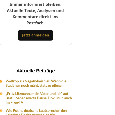
Immer informiert bleiben:
Aktuelle Texte, Analysen und
Kommentare direkt ins
Postfach.
Jetzt anmelden
Aktuelle Beiträge
Waltrop als Negativbeispiel: Wenn die
Stadt nur noch mäht, statt zu pflegen
„Fritz Litzmann, mein Vater und ich“ auf
3sat – Sehenswerte Pause-Doku nun auch
im Free-TV
Wie Putins deutsche Lautsprecher den
Leipziger Drohnenanschlag für