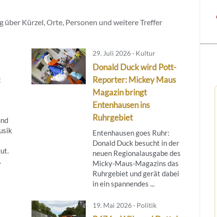
 über Kürzel, Orte, Personen und weitere Treffer
29. Juli 2026 · Kultur
Donald Duck wird Pott-
:
Reporter: Mickey Maus
Magazin bringt
Entenhausen ins
Ruhrgebiet
und
usik
Entenhausen goes Ruhr:
Donald Duck besucht in der
ut.
neuen Regionalausgabe des
.
Micky‑Maus‑Magazins das
Ruhrgebiet und gerät dabei
in ein spannendes ...
19. Mai 2026 · Politik