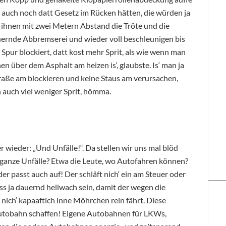
auch noch datt Gesetz im Rücken hätten, die würden ja
ihnen mit zwei Metern Abstand die Tröte und die
auernde Abbremserei und wieder voll beschleunigen bis
Spur blockiert, datt kost mehr Sprit, als wie wenn man
n über dem Asphalt am heizen is‘, glaubste. Is‘ man ja
 Straße am blockieren und keine Staus am verursachen,
n auch viel weniger Sprit, hömma.
r wieder: „Und Unfälle!“. Da stellen wir uns mal blöd
 ganze Unfälle? Etwa die Leute, wo Autofahren können?
r passt auch auf! Der schläft nich‘ ein am Steuer oder
s ja dauernd hellwach sein, damit der wegen die
ich‘ kapaaftich inne Möhrchen rein fährt. Diese
utobahn schaffen! Eigene Autobahnen für LKWs,