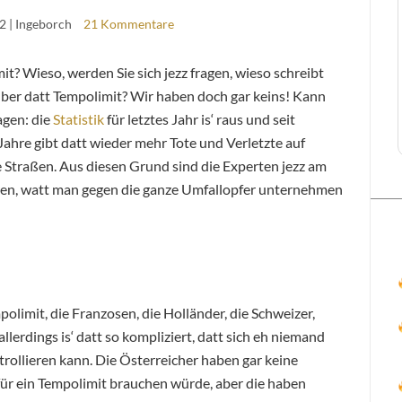
12
| Ingeborch
21 Kommentare
it? Wieso, werden Sie sich jezz fragen, wieso schreibt
 über datt Tempolimit? Wir haben doch gar keins! Kann
agen: die
Statistik
für letztes Jahr is‘ raus und seit
Jahre gibt datt wieder mehr Tote und Verletzte auf
 Straßen. Aus diesen Grund sind die Experten jezz am
ren, watt man gegen die ganze Umfallopfer unternehmen
olimit, die Franzosen, die Holländer, die Schweizer,
allerdings is‘ datt so kompliziert, datt sich eh niemand
rollieren kann. Die Österreicher haben gar keine
afür ein Tempolimit brauchen würde, aber die haben