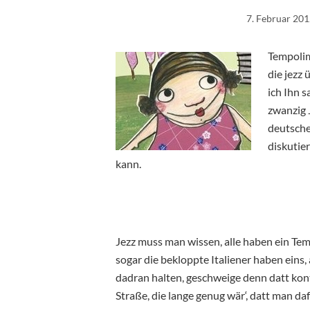
7. Februar 20
Tempolim
die jezz
ich Ihn s
zwanzig 
deutsche
diskutie
kann.
Jezz muss man wissen, alle haben ein Temp
sogar die bekloppte Italiener haben eins, 
dadran halten, geschweige denn datt kont
Straße, die lange genug wär‘, datt man d