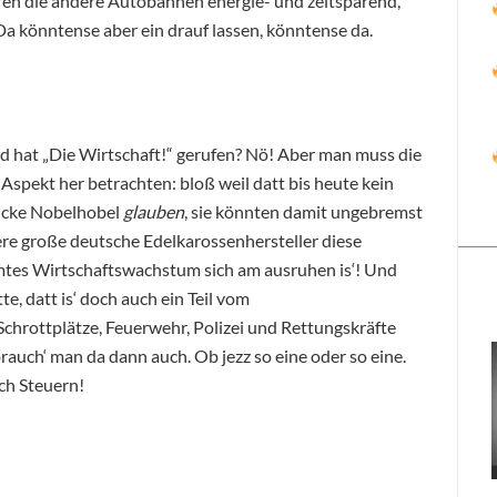
n die andere Autobahnen energie- und zeitsparend,
i! Da könntense aber ein drauf lassen, könntense da.
und hat „Die Wirtschaft!“ gerufen? Nö! Aber man muss die
Aspekt her betrachten: bloß weil datt bis heute kein
dicke Nobelhobel
glauben
, sie könnten damit ungebremst
re große deutsche Edelkarossenhersteller diese
mtes Wirtschaftswachstum sich am ausruhen is‘! Und
tte, datt is‘ doch auch ein Teil vom
chrottplätze, Feuerwehr, Polizei und Rettungskräfte
rauch‘ man da dann auch. Ob jezz so eine oder so eine.
ch Steuern!