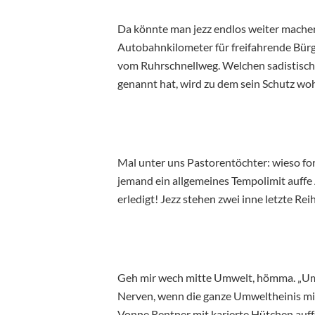
Da könnte man jezz endlos weiter machen
Autobahnkilometer für freifahrende Bürg
vom Ruhrschnellweg. Welchen sadistisc
genannt hat, wird zu dem sein Schutz wo
Mal unter uns Pastorentöchter: wieso f
jemand ein allgemeines Tempolimit auffe
erledigt! Jezz stehen zwei inne letzte Re
Geh mir wech mitte Umwelt, hömma. „Umw
Nerven, wenn die ganze Umweltheinis mi
Vonne Rentner mit karierte Hütchen auf