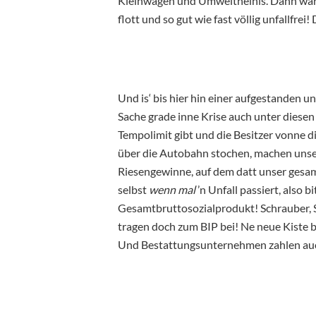
Kleinwagen und Umweltheinis. Dann wäre
flott und so gut wie fast völlig unfallfre
Und is‘ bis hier hin einer aufgestanden 
Sache grade inne Krise auch unter diesen 
Tempolimit gibt und die Besitzer vonne 
über die Autobahn stochen, machen unse
Riesengewinne, auf dem datt unser gesa
selbst
wenn
mal
’n Unfall passiert, also bi
Gesamtbruttosozialprodukt! Schrauber, S
tragen doch zum BIP bei! Ne neue Kiste b
Und Bestattungsunternehmen zahlen au