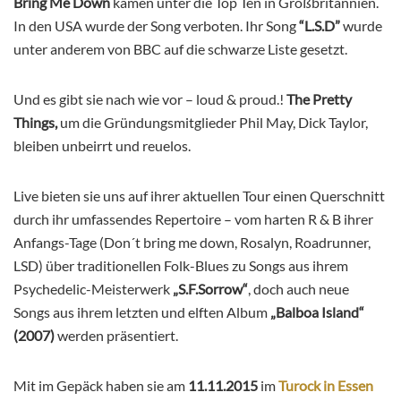
Bring Me Down
kamen unter die Top Ten in Großbritannien.
In den USA wurde der Song verboten. Ihr Song
“L.S.D”
wurde
unter anderem von BBC auf die schwarze Liste gesetzt.
Und es gibt sie nach wie vor – loud & proud.!
The Pretty
Things,
um die Gründungsmitglieder Phil May, Dick Taylor,
bleiben unbeirrt und reuelos.
Live bieten sie uns auf ihrer aktuellen Tour einen Querschnitt
durch ihr umfassendes Repertoire – vom harten R & B ihrer
Anfangs-Tage (Don´t bring me down, Rosalyn, Roadrunner,
LSD) über traditionellen Folk-Blues zu Songs aus ihrem
Psychedelic-Meisterwerk
„S.F.Sorrow“
, doch auch neue
Songs aus ihrem letzten und elften Album
„Balboa Island“
(2007)
werden präsentiert.
Mit im Gepäck haben sie am
11.11.2015
im
Turock in Essen