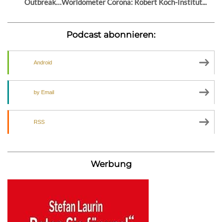
Outbreak…Worldometer Corona: Robert Koch-Institut...
Podcast abonnieren:
Android
by Email
RSS
Werbung