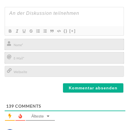
{}
[+]
Name*
E-
Mail*
Webseite
139
COMMENTS
Älteste