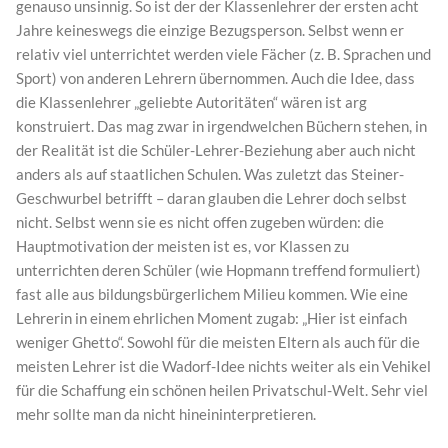
genauso unsinnig. So ist der der Klassenlehrer der ersten acht
Jahre keineswegs die einzige Bezugsperson. Selbst wenn er
relativ viel unterrichtet werden viele Fächer (z. B. Sprachen und
Sport) von anderen Lehrern übernommen. Auch die Idee, dass
die Klassenlehrer „geliebte Autoritäten“ wären ist arg
konstruiert. Das mag zwar in irgendwelchen Büchern stehen, in
der Realität ist die Schüler-Lehrer-Beziehung aber auch nicht
anders als auf staatlichen Schulen. Was zuletzt das Steiner-
Geschwurbel betrifft – daran glauben die Lehrer doch selbst
nicht. Selbst wenn sie es nicht offen zugeben würden: die
Hauptmotivation der meisten ist es, vor Klassen zu
unterrichten deren Schüler (wie Hopmann treffend formuliert)
fast alle aus bildungsbürgerlichem Milieu kommen. Wie eine
Lehrerin in einem ehrlichen Moment zugab: „Hier ist einfach
weniger Ghetto“. Sowohl für die meisten Eltern als auch für die
meisten Lehrer ist die Wadorf-Idee nichts weiter als ein Vehikel
für die Schaffung ein schönen heilen Privatschul-Welt. Sehr viel
mehr sollte man da nicht hineininterpretieren.