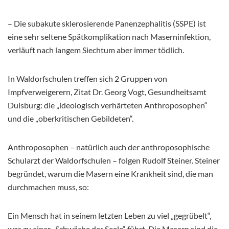
– Die subakute sklerosierende Panenzephalitis (SSPE) ist
eine sehr seltene Spätkomplikation nach Maserninfektion,
verläuft nach langem Siechtum aber immer tödlich.
In Waldorfschulen treffen sich 2 Gruppen von
Impfverweigerern, Zitat Dr. Georg Vogt, Gesundheitsamt
Duisburg: die „ideologisch verhärteten Anthroposophen“
und die „oberkritischen Gebildeten“.
Anthroposophen – natürlich auch der anthroposophische
Schularzt der Waldorfschulen – folgen Rudolf Steiner. Steiner
begründet, warum die Masern eine Krankheit sind, die man
durchmachen muss, so:
Ein Mensch hat in seinem letzten Leben zu viel „gegrübelt“,
was zu einer „Schwäche der Seele“ führt. Die Masern sind die